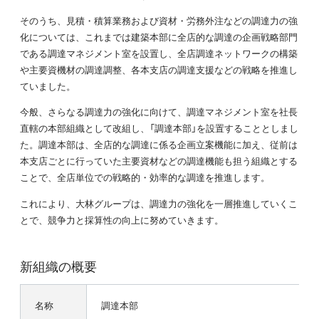
そのうち、見積・積算業務および資材・労務外注などの調達力の強
化については、これまでは建築本部に全店的な調達の企画戦略部門
である調達マネジメント室を設置し、全店調達ネットワークの構築
や主要資機材の調達調整、各本支店の調達支援などの戦略を推進し
ていました。
今般、さらなる調達力の強化に向けて、調達マネジメント室を社長
直轄の本部組織として改組し、「調達本部」を設置することとしまし
た。調達本部は、全店的な調達に係る企画立案機能に加え、従前は
本支店ごとに行っていた主要資材などの調達機能も担う組織とする
ことで、全店単位での戦略的・効率的な調達を推進します。
これにより、大林グループは、調達力の強化を一層推進していくこ
とで、競争力と採算性の向上に努めていきます。
新組織の概要
名称
調達本部