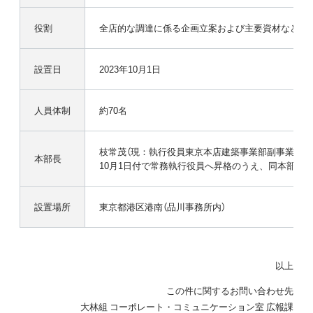
役割
全店的な調達に係る企画立案および主要資材などに
設置日
2023年10月1日
人員体制
約70名
枝常茂（現：執行役員東京本店建築事業部副事業部長 
本部長
10月1日付で常務執行役員へ昇格のうえ、同本部長
設置場所
東京都港区港南（品川事務所内）
以上
この件に関するお問い合わせ先
大林組 コーポレート・コミュニケーション室 広報課