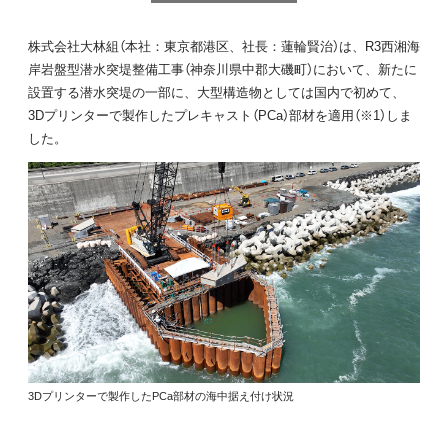
株式会社大林組（本社：東京都港区、社長：蓮輪賢治）は、R3西湘海
岸岩盤型潜水突堤整備工事（神奈川県中郡大磯町）において、新たに
設置する潜水突堤の一部に、大型構造物としては国内で初めて、
3Dプリンターで製作したプレキャスト（PCa）部材を適用（※1）しま
した。
3Dプリンターで製作したPCa部材の海中据え付け状況