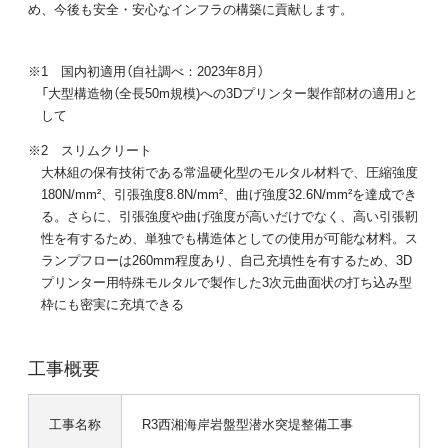
め、今後も安全・安心なインフラの構築に貢献します。
※1 国内初適用（自社調べ：2023年8月）
「大型構造物（全長50m規模)への3Dプリンター製作部材の適用」と
して
※2 スリムクリート
大林組の保有技術である常温硬化型のモルタル材料で、圧縮強度
180N/mm²、引張強度8.8N/mm²、曲げ強度32.6N/mm²を達成でき
る。さらに、引張強度や曲げ強度が高いだけでなく、高い引張靭
性を有するため、単独でも構造体としての使用が可能な材料。ス
ランプフローは260mm程度あり、自己充填性を有するため、3D
プリンター用特殊モルタルで製作した3次元曲面状の打ち込み型
枠にも密実に充填できる
工事概要
工事名称
R3西湘海岸岩盤型潜水突堤整備工事