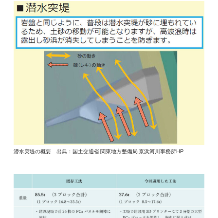
潜水突堤の概要 出典：国土交通省 関東地方整備局 京浜河川事務所HP