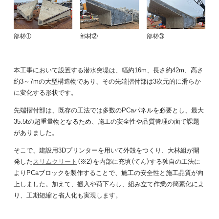
部材①
部材②
部材③
本工事において設置する潜水突堤は、幅約16m、長さ約42m、高さ
約3～7mの大型構造物であり、その先端摺付部は3次元的に滑らか
に変化する形状です。
先端摺付部は、既存の工法では多数のPCaパネルを必要とし、最大
35.5tの超重量物となるため、施工の安全性や品質管理の面で課題
がありました。
そこで、建設用3Dプリンターを用いて外殻をつくり、大林組が開
発した
スリムクリート
（※2）を内部に充填（てん）する独自の工法に
よりPCaブロックを製作することで、施工の安全性と施工品質が向
上しました。加えて、搬入や荷下ろし、組み立て作業の簡素化によ
り、工期短縮と省人化も実現します。