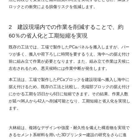
ロックとの衝突による損傷リスクを低減します。
建設現場内での作業を削減することで、約
60％の省人化と工期短縮を実現
既存の工法では、工場で製作したPCaパネルを搬入しますが、パー
ツが多く、搬入や荷下ろしに時間を要するうえ、海中への据え付け
前に組み立て作業が必要となります。また、組み立て作業は天候に
左右されるため、悪天候時には作業中断が発生します。
本工法は、工場で製作したPCaブロックを建設現場へ搬入し海中に
据え付けるため、既存の工法と比較し、先端部ブロックの据え付け
にかかる工期を15日から6日に短縮できます。その結果、作業人数
が延べ96人から42人へ削減可能となり、工期短縮と省人化を実現し
ます。
大林組は、複雑なデザインや強度・耐久性を備えた構造物を実現で
きるセメント系材料を用いた3Dプリンター建設の研究をさらに進