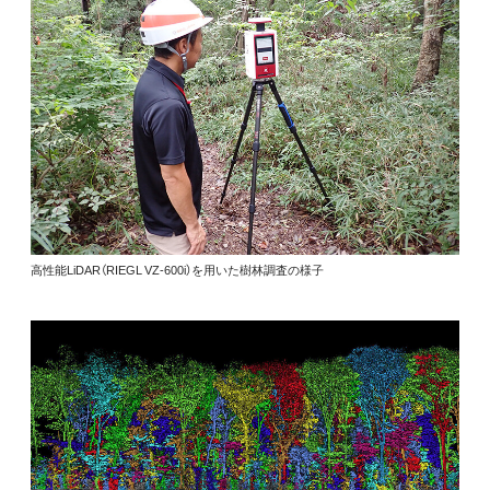
高性能LiDAR（RIEGL VZ-600i）を用いた樹林調査の様子