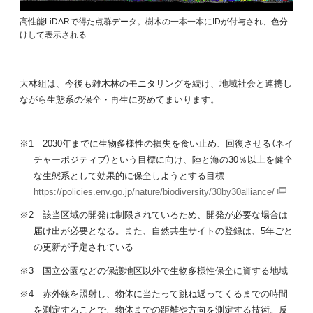
高性能LiDARで得た点群データ。樹木の一本一本にIDが付与され、色分
けして表示される
大林組は、今後も雑木林のモニタリングを続け、地域社会と連携し
ながら生態系の保全・再生に努めてまいります。
※1 2030年までに生物多様性の損失を食い止め、回復させる（ネイ
チャーポジティブ）という目標に向け、陸と海の30％以上を健全
な生態系として効果的に保全しようとする目標
https://policies.env.go.jp/nature/biodiversity/30by30alliance/
※2 該当区域の開発は制限されているため、開発が必要な場合は
届け出が必要となる。また、自然共生サイトの登録は、5年ごと
の更新が予定されている
※3 国立公園などの保護地区以外で生物多様性保全に資する地域
※4 赤外線を照射し、物体に当たって跳ね返ってくるまでの時間
を測定することで、物体までの距離や方向を測定する技術。反