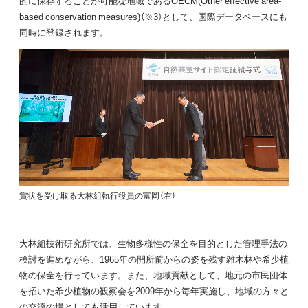
的に保存することが可能な地域であるOECM(Other effective area-
based conservation measures)（※3）として、国際データベースにも
同時に登録されます。
賞状を受け取る大林組執行役員の富岡（右）
大林組技術研究所では、生物多様性の保全を目的とした管理手法の
検討を進めながら、1965年の開所前からの姿を残す雑木林や希少植
物の保全を行っています。また、地域貢献として、地元の市民団体
を招いた希少植物の観察会を2009年から毎年実施し、地域の方々と
の交流の場としても活用しています。