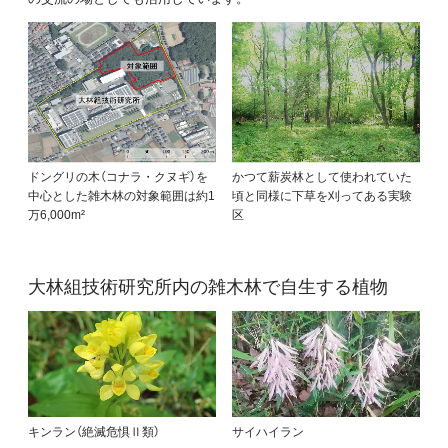
ドングリの木（コナラ・クヌギ）を
かつて薪炭林として使われていた
中心とした雑木林の対象範囲は約1
頃と同様に下草を刈ってある実験
万6,000m²
区
大林組技術研究所内の雑木林で自生する植物
キンラン（絶滅危惧Ⅱ類）
サイハイラン