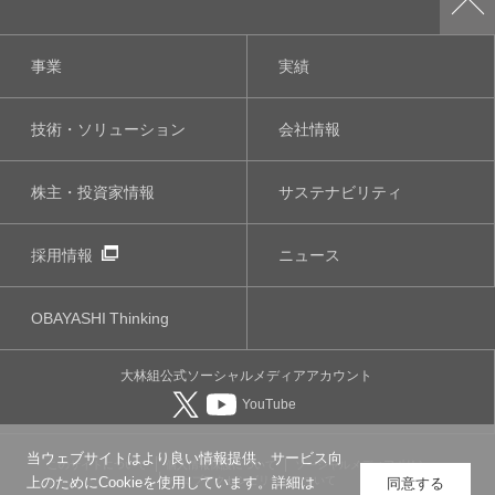
事業
実績
技術・ソリューション
会社情報
株主・投資家情報
サステナビリティ
採用情報
ニュース
OBAYASHI
Thinking
大林組公式
ソーシャルメディア
アカウント
YouTube
当ウェブサイトはより良い情報提供、サービス向
このサイトについて
個人情報保護について
ソーシャルメディアポリシー
ウェブアクセシビリティについて
上のためにCookieを使用しています。詳細は
同意する