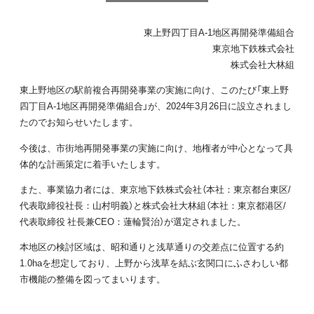
東上野四丁目A-1地区再開発準備組合
東京地下鉄株式会社
株式会社大林組
東上野地区の駅前複合再開発事業の実施に向け、このたび「東上野
四丁目A-1地区再開発準備組合」が、2024年3月26日に設立されまし
たのでお知らせいたします。
今後は、市街地再開発事業の実施に向け、地権者が中心となって具
体的な計画策定に着手いたします。
また、事業協力者には、東京地下鉄株式会社（本社：東京都台東区/
代表取締役社長：山村明義）と株式会社大林組（本社：東京都港区/
代表取締役 社長兼CEO：蓮輪賢治）が選定されました。
本地区の検討区域は、昭和通りと浅草通りの交差点に位置する約
1.0haを想定しており、上野から浅草を結ぶ玄関口にふさわしい都
市機能の整備を図ってまいります。