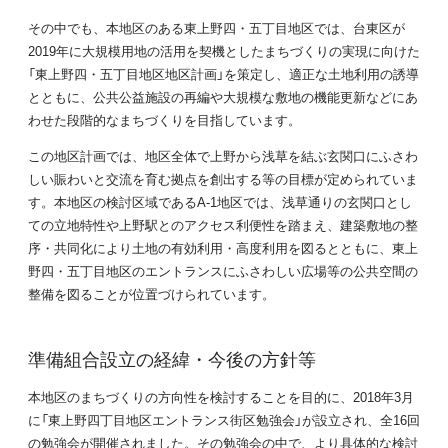
その中でも、本地区のある東上野四・五丁目地区では、台東区が
2019年に大規模用地の活用を契機としたまちづくりの実現に向けた
「東上野四・五丁目地区地区計画」を策定し、適正な土地利用の誘導
とともに、公共公益施設の再編や大規模な敷地の機能更新などにあ
わせた段階的なまちづくりを目指しています。
この地区計画では、地区全体で上野から浅草を結ぶ玄関口にふさわ
しい賑わいと交流を育む拠点を創出する等の目標が定められていま
す。本地区の検討区域であるA-1地区では、浅草通りの玄関口とし
ての立地特性や上野駅とのアクセス利便性を踏まえ、建築敷地の整
序・共同化により土地の有効利用・高度利用を図るとともに、東上
野四・五丁目地区のエントランスにふさわしい広場等の公共空間の
整備を図ることが位置づけられています。
準備組合設立の経緯・今後の方針等
本地区のまちづくりの方向性を検討することを目的に、2018年3月
に「東上野四丁目地区エントランス街区勉強会」が設立され、全16回
の勉強会が開催されました。その勉強会の中で、より具体的な検討