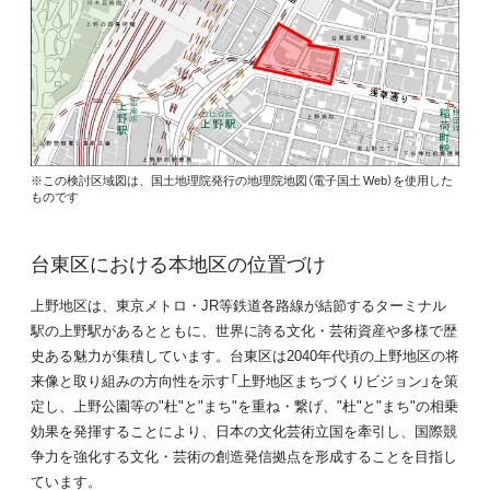
※この検討区域図は、国土地理院発行の地理院地図（電子国土 Web）を使用した
ものです
台東区における本地区の位置づけ
上野地区は、東京メトロ・JR等鉄道各路線が結節するターミナル
駅の上野駅があるとともに、世界に誇る文化・芸術資産や多様で歴
史ある魅力が集積しています。台東区は2040年代頃の上野地区の将
来像と取り組みの方向性を示す「上野地区まちづくりビジョン」を策
定し、上野公園等の"杜"と"まち"を重ね・繋げ、"杜"と"まち"の相乗
効果を発揮することにより、日本の文化芸術立国を牽引し、国際競
争力を強化する文化・芸術の創造発信拠点を形成することを目指し
ています。