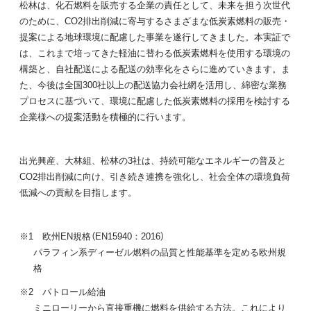
松林は、化石燃料を販売する企業の責任として、未来を担う次世代
のために、CO2排出削減に寄与するさまざまな低炭素燃料の販売・
提案による地球環境に配慮した事業を遂行してきました。本実証で
は、これまで培ってきた軽油に替わる低炭素燃料を使用する環境の
構築と、自社配送による配送の効率化をさらに進めていきます。ま
た、今後は全国300社以上の配送協力会社網を活用し、綿密な業務
プロセスに基づいて、環境に配慮した低炭素燃料の採用を検討する
企業様への提案活動を積極的に行います。
出光興産、大林組、松林の3社は、持続可能なエネルギーの普及と
CO2排出削減に向け、引き続き連携を強化し、社会全体の環境負荷
低減への貢献を目指します。
※1 欧州EN規格（EN15940：2016）
パラフィン系ディーゼル燃料の品質と性能基準を定める欧州規
格
※2 パトロール給油
ミニローリーから直接重機に燃料を供給する方法。これにより