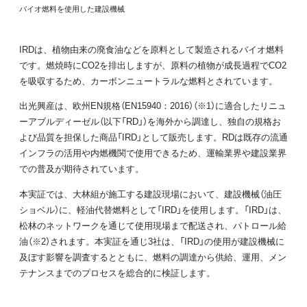
バイオ燃料を使用した建設機械
IRDは、植物由来の廃食油などを原料として製造されるバイオ燃料
です。燃焼時にCO2を排出しますが、原料の植物が成長過程でCO2
を吸収するため、カーボンニュートラルな燃料とされています。
出光興産は、欧州EN規格（EN15940：2016）（※1）に適合したリニュ
ーアブルディーゼル（以下「RD」）を海外から調達し、独自の規格お
よび品質を担保した商品「IRD」として販売します。RDは既存の流通
インフラの活用や内燃機関で使用できるため、運輸業界や建設業界
での普及が期待されています。
本実証では、大林組が施工する建設現場において、建設機械（油圧
ショベル）に、軽油代替燃料として「IRD」を使用します。「IRD」は、
松林のネットワークを通じて使用現場まで配送され、パトロール給
油（※2）されます。本実証を通じ3社は、「IRD」の使用が建設機械に
及ぼす影響を調査するとともに、燃料の調達から供給、運用、メン
テナンスまでのプロセスを総合的に検証します。