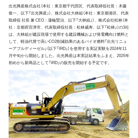
出光興産株式会社（本社：東京都千代田区、代表取締役社長：木藤
俊一、以下「出光興産」）、株式会社大林組（本社：東京都港区、代表
取締役 社長 兼 CEO：蓮輪賢治、以下「大林組」）、株式会社松林（本
社：京都府宮津市、代表取締役社長：松林威寿、以下「松林」）の3社
は、大林組が建設現場で使用する建設機械および発電機向け燃料と
して、軽油代替で高いCO2削減効果のあるバイオ燃料「出光リニュ
ーアブルディーゼル」（以下「IRD」）を使用する実証実験を2024年11
月中旬から開始しました。出光興産は本実証結果をふまえ、2025年
初めから新商品として「IRD」の販売を開始する予定です。