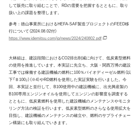
して販売に取り組むことで、RDの需要を把握するとともに、取り
扱い上の課題を整理します。
参考：徳山事業所におけるHEFA-SAF製造プロジェクトのFEED移
行について（2024.08.02付）
https://www.idemitsu.com/jp/news/2024/240802.pdf
大林組は、建設段階におけるCO2排出削減に向けて、低炭素型燃料
の使用を推進しています。本実証に先立ち、大阪・関西万博の建設
工事では稼働する建設機械の燃料に100％バイオディーゼル燃料（以
下「Ｂ100」）（※4）やRD燃料を使用した実証実験を行いました。今
回、本実証と並行して、B100使用中の建設機械に、出光興産製の
B100専用エンジンオイルを使用してエンジンの影響度を調査する
とともに、低炭素燃料を使用した建設機械のメンテナンスやモニタ
リング方法の検証を行います。低炭素型燃料のさらなる使用拡大を
目指し、建設機械のメンテナンスの確立や、燃料のサプライチェー
ン構築にも取り組んでいきます。