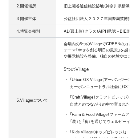
2.開催場所
旧上瀬谷通信施設跡地（神奈川県横浜市瀬
3.開催主体
公益社団法人２０２７年国際園芸博覧会
4.博覧会種別
A1（最上位）クラス（AIPH承認＋BIE認定）
会場内の5つのVillageでGREENの力
テーマ「幸せを創る明日の風景」を感じさ
や展示施設を整備、独自の体験やコンテ
5つのVillage
「Urban GX Village（アーバンジー
カーボンニュートラル社会にGXで挑
「Craft Village（クラフトビレッジ）」
5.Villageについて
自然とのつながりの中で育まれた智慧
「Farm & Food Village（ファーム
「農」と「食」を通じてウェルビーイン
「Kids Village（キッズビレッジ）」