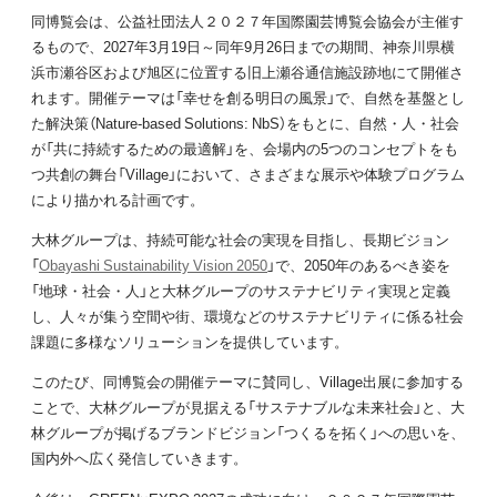
同博覧会は、公益社団法人２０２７年国際園芸博覧会協会が主催す
るもので、2027年3月19日～同年9月26日までの期間、神奈川県横
浜市瀬谷区および旭区に位置する旧上瀬谷通信施設跡地にて開催さ
れます。開催テーマは「幸せを創る明日の風景」で、自然を基盤とし
た解決策（Nature-based Solutions: NbS）をもとに、自然・人・社会
が「共に持続するための最適解」を、会場内の5つのコンセプトをも
つ共創の舞台「Village」において、さまざまな展示や体験プログラム
により描かれる計画です。
大林グループは、持続可能な社会の実現を目指し、長期ビジョン
「
Obayashi Sustainability Vision 2050
」で、2050年のあるべき姿を
「地球・社会・人」と大林グループのサステナビリティ実現と定義
し、人々が集う空間や街、環境などのサステナビリティに係る社会
課題に多様なソリューションを提供しています。
このたび、同博覧会の開催テーマに賛同し、Village出展に参加する
ことで、大林グループが見据える「サステナブルな未来社会」と、大
林グループが掲げるブランドビジョン「つくるを拓く」への思いを、
国内外へ広く発信していきます。