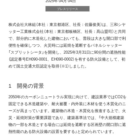
2025年 04月 04日
プレスリリース
株式会社大林組（本社：東京都港区、社長：佐藤俊美）は、三和シヤ
ッター工業株式会社（本社：東京都板橋区、社長：髙山盟司）と共同
で、部分的に木造化した建物においても、普段は大きな開口部で利
便性を確保しつつ、火災時には延焼を遮断するパネルシャッター
「スプリットシータ」を開発し、2025年3月31日に90分間の遮熱性能
（認定番号EH090-0001、EH090-0002）を有する防火設備として、初
めて国土交通大臣認定を取得（※1）しました。
開発の背景
2050年のカーボンニュートラル実現に向けて、建設業界ではCO2を
固定できる木造建築や、耐火被覆・内外装に木材を使う木質化のニ
ーズが高まっています。建築物の木造・木質化を推進する上で、火
災・延焼対策が重要課題であり、建築基準法では、「中大規模建築
物の一部を木造とする場合には延焼を遮断する区画壁の開口部に遮
熱性能のある防火設備の設置を要する」と定められています。