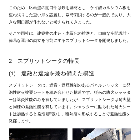
このため、区画壁の開口部は鉄を基材とし、ケイ酸カルシウム板を
重ね張りした重い扉を設置し、常時閉鎖するのが一般的であり、大
きな開口部が作れないと考えられてきました。
そこで両社は、建築物の木造・木質化の推進と、自由な空間設計・
簡易な運用の両立を可能にするスプリットシータを開発しました。
スプリットシータの特長
遮熱と遮煙を兼ね備えた構造
スプリットシータは、遮音・遮煙性能のあるパネルシャッターに発
泡性耐火被覆シートを組み合わせた構造です。従来の防火シャッタ
ーは遮炎性能のみを有していましたが、スプリットシータは耐火壁
と同様の遮熱性能を有しています。シャッターに貼られた耐火シー
トは加熱すると発泡（膨張）し、断熱層を形成することで遮熱性能を
発揮します。