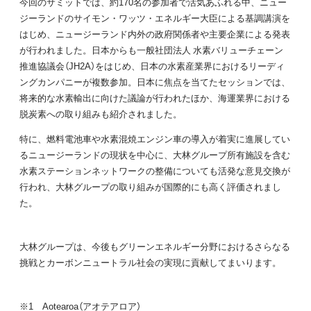
今回のサミットでは、約170名の参加者で活気あふれる中、ニュー
ジーランドのサイモン・ワッツ・エネルギー大臣による基調講演を
はじめ、ニュージーランド内外の政府関係者や主要企業による発表
が行われました。日本からも一般社団法人 水素バリューチェーン
推進協議会（JH2A）をはじめ、日本の水素産業界におけるリーディ
ングカンパニーが複数参加。日本に焦点を当てたセッションでは、
将来的な水素輸出に向けた議論が行われたほか、海運業界における
脱炭素への取り組みも紹介されました。
特に、燃料電池車や水素混焼エンジン車の導入が着実に進展してい
るニュージーランドの現状を中心に、大林グループ所有施設を含む
水素ステーションネットワークの整備についても活発な意見交換が
行われ、大林グループの取り組みが国際的にも高く評価されまし
た。
大林グループは、今後もグリーンエネルギー分野におけるさらなる
挑戦とカーボンニュートラル社会の実現に貢献してまいります。
※1 Aotearoa（アオテアロア）