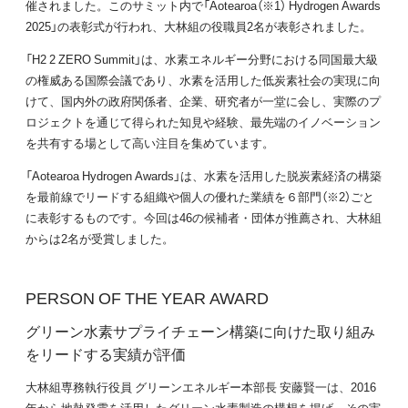
催されました。このサミット内で「Aotearoa（※1） Hydrogen Awards
2025」の表彰式が行われ、大林組の役職員2名が表彰されました。
「H2 2 ZERO Summit」は、水素エネルギー分野における同国最大級
の権威ある国際会議であり、水素を活用した低炭素社会の実現に向
けて、国内外の政府関係者、企業、研究者が一堂に会し、実際のプ
ロジェクトを通じて得られた知見や経験、最先端のイノベーション
を共有する場として高い注目を集めています。
「Aotearoa Hydrogen Awards」は、水素を活用した脱炭素経済の構築
を最前線でリードする組織や個人の優れた業績を６部門（※2）ごと
に表彰するものです。今回は46の候補者・団体が推薦され、大林組
からは2名が受賞しました。
PERSON OF THE YEAR AWARD
グリーン水素サプライチェーン構築に向けた取り組み
をリードする実績が評価
大林組専務執行役員 グリーンエネルギー本部長 安藤賢一は、2016
年から地熱発電を活用したグリーン水素製造の構想を掲げ、その実