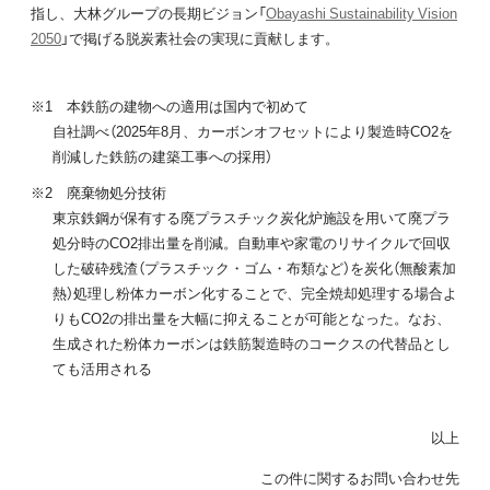
指し、大林グループの長期ビジョン「
Obayashi Sustainability Vision
2050
」で掲げる脱炭素社会の実現に貢献します。
※1 本鉄筋の建物への適用は国内で初めて
自社調べ（2025年8月、カーボンオフセットにより製造時CO2を
削減した鉄筋の建築工事への採用）
※2 廃棄物処分技術
東京鉄鋼が保有する廃プラスチック炭化炉施設を用いて廃プラ
処分時のCO2排出量を削減。自動車や家電のリサイクルで回収
した破砕残渣（プラスチック・ゴム・布類など）を炭化（無酸素加
熱）処理し粉体カーボン化することで、完全焼却処理する場合よ
りもCO2の排出量を大幅に抑えることが可能となった。なお、
生成された粉体カーボンは鉄筋製造時のコークスの代替品とし
ても活用される
以上
この件に関するお問い合わせ先