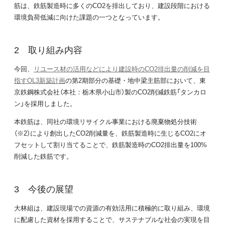
筋は、鉄筋製造時に多くのCO2を排出しており、建設段階における
環境負荷低減に向けた課題の一つとなっています。
取り組み内容
今回、
リユース材の活用などにより建設時のCO2排出量の削減を目
指すOL3新築計画
の第2期部分の基礎・地中梁主筋部において、東
京鉄鋼株式会社（本社：栃木県小山市）製のCO2削減鉄筋「タンカロ
ン」を採用しました。
本鉄筋は、同社の環境リサイクル事業における廃棄物処分技術
（※2）により創出したCO2削減量を、鉄筋製造時に生じるCO2にオ
フセットして割り当てることで、鉄筋製造時のCO2排出量を100%
削減した鉄筋です。
今後の展望
大林組は、建設現場での資源の有効活用に積極的に取り組み、環境
に配慮した資材を採用することで、サステナブルな社会の実現を目