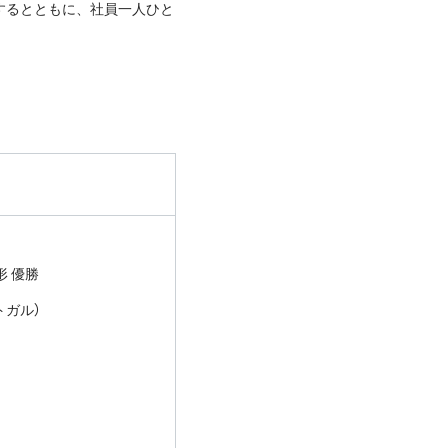
するとともに、社員一人ひと
形 優勝
ポルトガル）