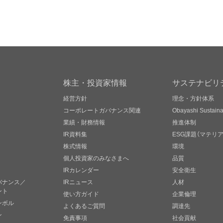
株主・投資家情報
サステナビリ
経営方針
理念・方針体系
コーポレートガバナンス関連
Obayashi Sustainab
業績・財務情報
推進体制
IR資料集
ESG課題（マテリ
株式情報
環境
個人投資家のみなさまへ
品質
IRカレンダー
安全衛生
バナンス／
IRニュース
人材
ント
使い方ガイド
企業倫理
ンボル
よくあるご質問
調達先
ン
免責事項
社会貢献