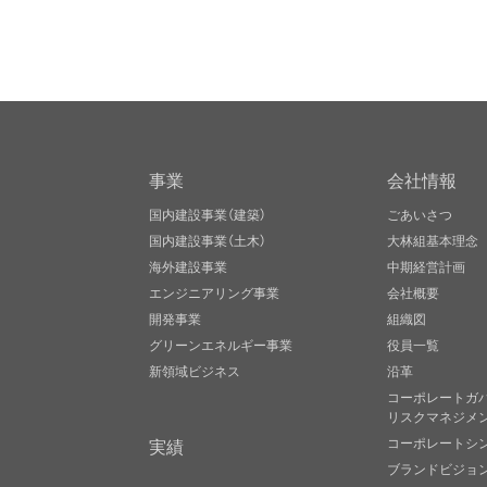
事業
会社情報
国内建設事業（建築）
ごあいさつ
国内建設事業（土木）
大林組基本理念
海外建設事業
中期経営計画
エンジニアリング事業
会社概要
開発事業
組織図
グリーンエネルギー事業
役員一覧
新領域ビジネス
沿革
コーポレートガ
リスクマネジメ
実績
コーポレートシ
ブランドビジョ