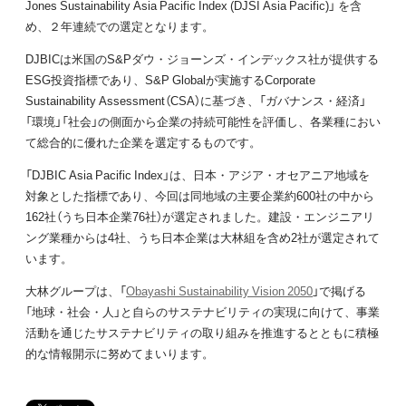
Jones Sustainability Asia Pacific Index (DJSI Asia Pacific)」 を含
め、２年連続での選定となります。
DJBICは米国のS&Pダウ・ジョーンズ・インデックス社が提供する
ESG投資指標であり、S&P Globalが実施するCorporate
Sustainability Assessment（CSA）に基づき、「ガバナンス・経済」
「環境」「社会」の側面から企業の持続可能性を評価し、各業種におい
て総合的に優れた企業を選定するものです。
「DJBIC Asia Pacific Index」は、日本・アジア・オセアニア地域を
対象とした指標であり、今回は同地域の主要企業約600社の中から
162社（うち日本企業76社）が選定されました。建設・エンジニアリ
ング業種からは4社、うち日本企業は大林組を含め2社が選定されて
います。
大林グループは、「
Obayashi Sustainability Vision 2050
」で掲げる
「地球・社会・人」と自らのサステナビリティの実現に向けて、事業
活動を通じたサステナビリティの取り組みを推進するとともに積極
的な情報開示に努めてまいります。