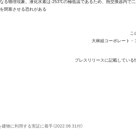
なる物理現象。液化水素は-253℃の極低温であるため、熱交換器内で
を閉塞させる恐れがある
こ
大林組コーポレート・
プレスリリースに記載している
物に利用する実証に着手（2022.08.31付）