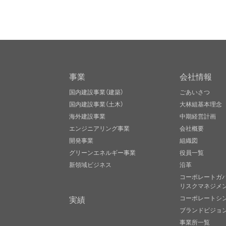
事業
会社情報
国内建設事業（建築）
ごあいさつ
国内建設事業（土木）
大林組基本理念
海外建設事業
中期経営計画
エンジニアリング事業
会社概要
開発事業
組織図
グリーンエネルギー事業
役員一覧
新領域ビジネス
沿革
コーポレートガ
リスクマネジメ
実績
コーポレートシ
ブランドビジョ
事業所一覧