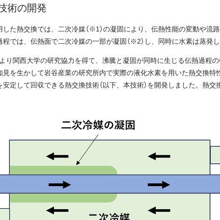
技術の開発
した熱交換では、二次冷媒（※1）の凝固により、伝熱性能の変動や流路
過程では、伝熱面で二次冷媒の一部が凝固（※2）し、同時に水素は蒸発
0月より関西大学の研究協力を得て、沸騰と凝固が同時に生じる伝熱過程
知見を生かして岩谷産業の研究所内で実際の液化水素を用いた熱交換特
を安定して回収できる熱交換技術（以下、本技術）を開発しました。熱交