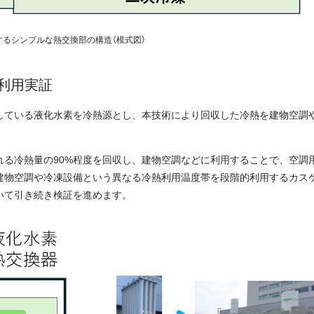
るシンプルな熱交換部の構造（模式図）
利用実証
している液化水素を冷熱源とし、本技術により回収した冷熱を建物空調
れる冷熱量の90%程度を回収し、建物空調などに利用することで、空調
建物空調や冷凍設備という異なる冷熱利用温度帯を段階的利用するカス
いて引き続き検証を進めます。