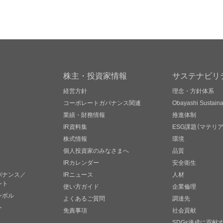
株主・投資家情報
サステナビリ
経営方針
理念・方針体系
コーポレートガバナンス関連
Obayashi Sustainab
業績・財務情報
推進体制
IR資料集
ESG課題（マテリ
株式情報
環境
個人投資家のみなさまへ
品質
IRカレンダー
安全衛生
バナンス／
IRニュース
人材
ント
使い方ガイド
企業倫理
ンボル
よくあるご質問
調達先
ン
免責事項
社会貢献
SDGs達成に貢献