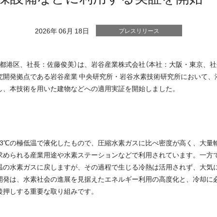
2026年 06月 18日
プレスリリース
都港区、社長：佐藤俊美）は、岩谷産業株式会社（本社：大阪・東京、社
究開発拠点である岩谷産業 中央研究所・岩谷水素技術研究所において、
し、本技術を用いた建物などへの適用実証を開始しました。
53℃の極低温で液化したもので、圧縮水素ガスに比べ密度が高く、大量
求められる産業用途や水素ステーションなどで利用されています。一方
温の水素ガスに戻しますが、その過程で生じる冷熱は活用されず、大気
開発は、水素社会の進展を見据えたエネルギー利用の高度化と、冷却に
後押しする重要な取り組みです。