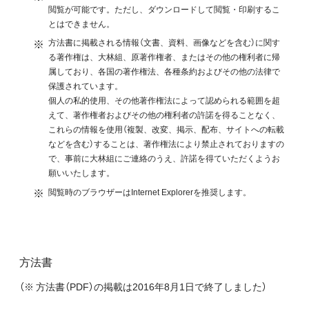
閲覧が可能です。ただし、ダウンロードして閲覧・印刷するこ
とはできません。
※
方法書に掲載される情報（文書、資料、画像などを含む）に関す
る著作権は、大林組、原著作権者、またはその他の権利者に帰
属しており、各国の著作権法、各種条約およびその他の法律で
保護されています。
個人の私的使用、その他著作権法によって認められる範囲を超
えて、著作権者およびその他の権利者の許諾を得ることなく、
これらの情報を使用（複製、改変、掲示、配布、サイトへの転載
などを含む）することは、著作権法により禁止されておりますの
で、事前に大林組にご連絡のうえ、許諾を得ていただくようお
願いいたします。
※
閲覧時のブラウザーはInternet Explorerを推奨します。
方法書
（※ 方法書（PDF）の掲載は2016年8月1日で終了しました）