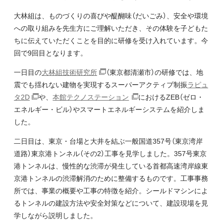
大林組は、ものづくりの喜びや醍醐味（だいごみ）、安全や環境
への取り組みを先生方にご理解いただき、その体験を子どもた
ちに伝えていただくことを目的に研修を受け入れています。今
回で9回目となります。
一日目の
大林組技術研究所
（東京都清瀬市）の研修では、地
震でも揺れない建物を実現するスーパーアクティブ制振
ラピュ
タ2D
や、
本館テクノステーション
におけるZEB（ゼロ・
エネルギー・ビル）やスマートエネルギーシステムを紹介しま
した。
二日目は、東京・台場と大井を結ぶ一般国道357号（東京湾岸
道路）東京港トンネル（その2）工事を見学しました。357号東京
港トンネルは、慢性的な渋滞が発生している首都高速湾岸線東
京港トンネルの渋滞解消のために整備するものです。工事事務
所では、事業の概要や工事の特徴を紹介。シールドマシンによ
るトンネルの建設方法や安全対策などについて、建設現場を見
学しながら説明しました。