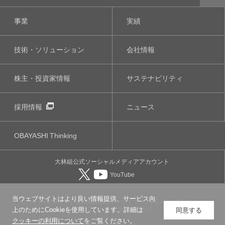
事業
実績
技術・ソリューション
会社情報
株主・投資家情報
サステナビリティ
採用情報
ニュース
OBAYASHI
Thinking
大林組公式
ソーシャルメディア
アカウント
YouTube
当ウェブサイトはより良い情報提供、サービス向
このサイトについて
個人情報保護について
ソーシャルメディアポリシー
ウェブアクセシビリティについて
上のためにCookieを使用しています。詳細は
同意する
クッキーの利用について
をご覧ください。