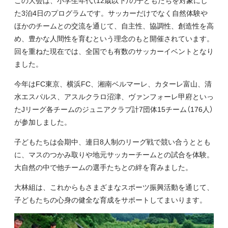
この大会は、小学生年代（12歳以下）の子どもたちを対象にし
た3泊4日のプログラムです。サッカーだけでなく自然体験や
ほかのチームとの交流を通じて、自主性、協調性、創造性を高
め、豊かな人間性を育むという理念のもと開催されています。
回を重ねた現在では、全国でも有数のサッカーイベントとなり
ました。
今年はFC東京、横浜FC、湘南ベルマーレ、カターレ富山、清
水エスパルス、アスルクラロ沼津、ヴァンフォーレ甲府といっ
たJリーグ各チームのジュニアクラブ計7団体15チーム（176人）
が参加しました。
子どもたちは会期中、連日8人制のリーグ戦で競い合うととも
に、マスのつかみ取りや地元サッカーチームとの試合を体験。
大自然の中で他チームの選手たちとの絆を育みました。
大林組は、これからもさまざまなスポーツ振興活動を通じて、
子どもたちの心身の健全な育成をサポートしてまいります。