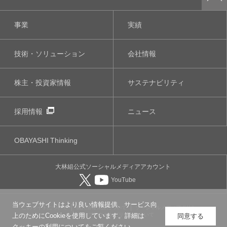
事業
実績
技術・ソリューション
会社情報
株主・投資家情報
サステナビリティ
採用情報
ニュース
OBAYASHI
Thinking
大林組公式
ソーシャルメディア
アカウント
YouTube
当ウェブサイトはより良い情報提供、サービス向
このサイトについて
個人情報保護について
ソーシャルメディアポリシー
ウェブアクセシビリティについて
上のためにCookieを使用しています。詳細は
同意する
クッキーの利用について
をご覧ください。