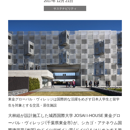
2017年 12月 21日
サステナビリティ
東金グローバル・ヴィレッジは国際的な活躍をめざす日本人学生と留学
生を対象とする交流・居住施設
大林組が設計施工した城西国際大学 JOSAI I-HOUSE 東金グロ
ーバル・ヴィレッジ（千葉県東金市）が、シカゴ・アテネウム国
際建築賞（米国）やドイツデザイン賞（ドイツ）をはじめとする複