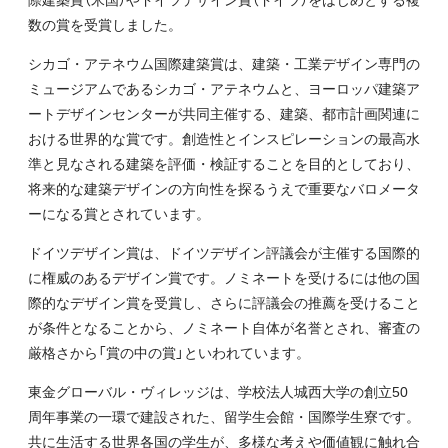
数の賞を受賞しました。
シカゴ・アテネウム国際建築賞は、建築・工業デザイン専門の
ミュージアムであるシカゴ・アテネウムと、ヨーロッパ建築ア
ートデザインセンターが共同主催する、建築、都市計画関連に
おける世界的な賞です。創造性とインスピレーションの最高水
準と見なされる建築を評価・検証することを目的としており、
将来的な建築デザインの方向性を探るうえで重要なバロメータ
ーになる賞とされています。
ドイツデザイン賞は、ドイツデザイン評議会が主催する国際的
に権威のあるデザイン賞です。ノミネートを受けるには他の国
際的なデザイン賞を受賞し、さらに評議会の推薦を受けること
が条件となることから、ノミネート自体が名誉とされ、審査の
厳格さから「賞の中の賞」といわれています。
東金グローバル・ヴィレッジは、学校法人城西大学の創立50
周年事業の一環で建設された、留学生会館・国際学生寮です。
共に生活する世界各国の学生が、多様な考えや価値観に触れ合