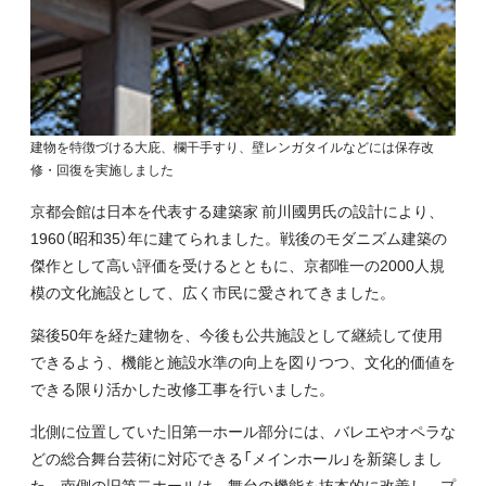
建物を特徴づける大庇、欄干手すり、壁レンガタイルなどには保存改
修・回復を実施しました
京都会館は日本を代表する建築家 前川國男氏の設計により、
1960（昭和35）年に建てられました。戦後のモダニズム建築の
傑作として高い評価を受けるとともに、京都唯一の2000人規
模の文化施設として、広く市民に愛されてきました。
築後50年を経た建物を、今後も公共施設として継続して使用
できるよう、機能と施設水準の向上を図りつつ、文化的価値を
できる限り活かした改修工事を行いました。
北側に位置していた旧第一ホール部分には、バレエやオペラな
どの総合舞台芸術に対応できる「メインホール」を新築しまし
た。南側の旧第二ホールは、舞台の機能を抜本的に改善し、プ