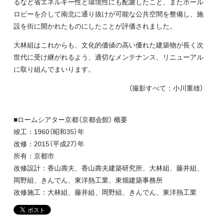
るなど省エネルギー性と環境性にも配慮したこと、またホール
ロビーを介して南北に通り抜けが可能な公共空間を整備し、施
設を街に開かれたものにしたことが評価されました。
大林組はこれからも、文化的価値の高い優れた建築物が長く次
世代に受け継がれるよう、適切なメンテナンス、リニューアル
に取り組んでまいります。
（撮影すべて：小川重雄）
■ロームシアター京都（京都会館） 概要
竣工：1960（昭和35）年
改修：2015（平成27）年
所有：京都市
改修設計：香山壽夫、香山壽夫建築研究所、大林組、藤井組、
岡野組、きんでん、東洋熱工業、東畑建築事務所
改修施工：大林組、藤井組、岡野組、きんでん、東洋熱工業