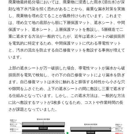
廃棄物最終処分場においては、廃棄物に浸透した雨水（浸出水）が深
刻な地下水汚染を招く恐れがあることから、厳重な漏水対策を実施
し、廃棄物を埋め立てることが義務付けられています。これまで
は、埋め立て地の底部から順に下層保護マット、遮水シート、中間
保護マット、遮水シート、上層保護マットを敷設し、5層構造で二
重に遮水する方法が一般的でしたが、近年は遮水シートの破損箇所
を電気的に特定するため、中間保護マットに代わる導電性マット
と、汚水の流出を防止する自己修復マットを敷設する事例が増えて
います。
上部の遮水シートが万一破損した場合、導電性マットが漏水から破
損箇所を電気で検知し、その下の自己修復マットにより漏水を防ぎ
ます。自己修復マットは水分に触れると膨張する特性から小さな穴
や隙間をふさぐため、上下の遮水シートの間に敷設し三重で遮水す
る仕組みとなっています。しかし、この遮水方法は、一般的な方法
に比べ敷設するマットが1枚多くなるため、コストや作業時間の長
さが課題となっていました。