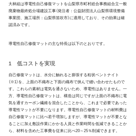
大林組は導電性自己修復マットを山梨県市町村総合事務組合立一般
廃棄物最終処分場建設工事（発注者：公益財団法人山梨県環境整備
事業団、施工場所：山梨県笛吹市）に適用しており、その効果は確
認済みです。
導電性自己修復マットの主な特長は以下のとおりです。
低コストを実現
自己修復マットは、水分に触れると膨張する粒状ベントナイト
（※1）を、上面の不織布と下面の織布で挟んで縫い合わせたもので
す。これらの素材は電気を通さないため、導電性はありません。一
方、導電性自己修復マットは、構造は同じですが上面の不織布に電
気を通すカーボン繊維を混合したことから、これまで必要であった
導電性マットが不要になります。導電性自己修復マットの材料費は
自己修復マットに比べ若干増加しますが、導電性マットが不要とな
ることに加え敷設作業にかかる人員と作業時間を低減できることか
ら、材料を含めた工事費を従来に比べ20～25％削減できます。