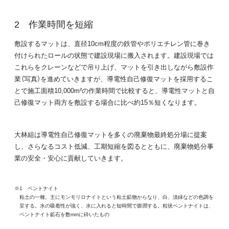
作業時間を短縮
敷設するマットは、直径10cm程度の鉄管やポリエチレン管に巻き
付けられたロールの状態で建設現場に搬入されます。建設現場では
これらをクレーンなどで吊り上げ、マットを引き出しながら敷設作
業（写真）を進めていきますが、導電性自己修復マットを採用するこ
とで施工面積10,000m²の作業時間で比較すると、導電性マットと自
己修復マット両方を敷設する場合に比べ約15％短くなります。
大林組は導電性自己修復マットを多くの廃棄物最終処分場に提案
し、さらなるコスト低減、工期短縮を図るとともに、廃棄物処分事
業の安全・安心に貢献していきます。
※1 ベントナイト
粘土の一種。主にモンモリロナイトという粘土鉱物からなり、白、淡緑などの色調を
呈する。水の吸着性が強く、水に入れると短時間で膨潤する。粒状ベントナイトは、
ベントナイト鉱石を数mmに砕いたもの