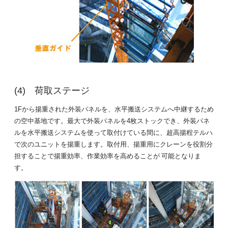
荷取ステージ
1Fから揚重された外装パネルを、水平搬送システムへ中継するため
の空中基地です。最大で外装パネルを4枚ストックでき、外装パネ
ルを水平搬送システムを使って取付けている間に、超高揚程テルハ
で次のユニットを揚重します。取付用、揚重用にクレーンを役割分
担することで揚重効率、作業効率を高めることが 可能となりま
す。