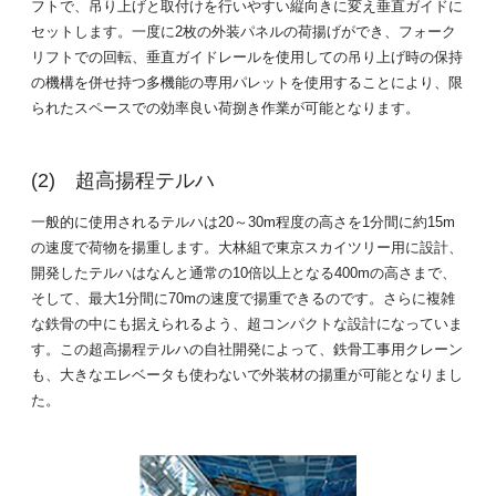
フトで、吊り上げと取付けを行いやすい縦向きに変え垂直ガイドに
セットします。一度に2枚の外装パネルの荷揚げができ、フォーク
リフトでの回転、垂直ガイドレールを使用しての吊り上げ時の保持
の機構を併せ持つ多機能の専用パレットを使用することにより、限
られたスペースでの効率良い荷捌き作業が可能となります。
超高揚程テルハ
一般的に使用されるテルハは20～30m程度の高さを1分間に約15m
の速度で荷物を揚重します。大林組で東京スカイツリー用に設計、
開発したテルハはなんと通常の10倍以上となる400mの高さまで、
そして、最大1分間に70mの速度で揚重できるのです。さらに複雑
な鉄骨の中にも据えられるよう、超コンパクトな設計になっていま
す。この超高揚程テルハの自社開発によって、鉄骨工事用クレーン
も、大きなエレベータも使わないで外装材の揚重が可能となりまし
た。