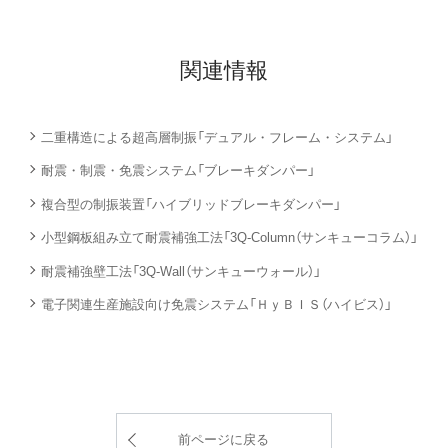
関連情報
二重構造による超高層制振「デュアル・フレーム・システム」
耐震・制震・免震システム「ブレーキダンパー」
複合型の制振装置「ハイブリッドブレーキダンパー」
小型鋼板組み立て耐震補強工法「3Q-Column（サンキューコラム）」
耐震補強壁工法「3Q-Wall（サンキューウォール）」
電子関連生産施設向け免震システム「ＨｙＢＩＳ（ハイビス）」
前ページに戻る