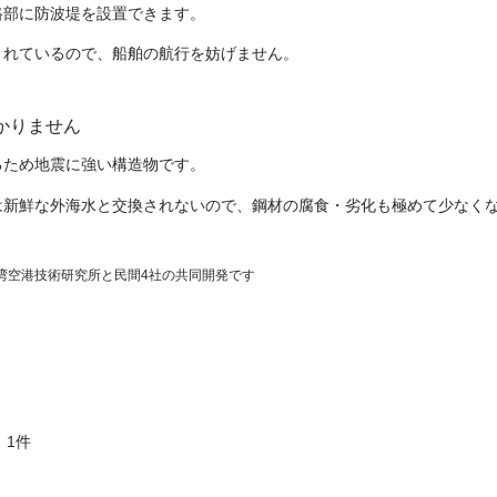
路部に防波堤を設置できます。
されているので、船舶の航行を妨げません。
かりません
るため地震に強い構造物です。
は新鮮な外海水と交換されないので、鋼材の腐食・劣化も極めて少なく
港湾空港技術研究所と民間4社の共同開発です
 1件