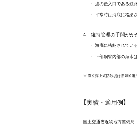
波の侵入口である航
平常時は海底に格納
維持管理の手間がか
海底に格納されてい
下部鋼管内部の海水
※ 直立浮上式防波堤は旧（独）
【実績・適用例】
国土交通省近畿地方整備局