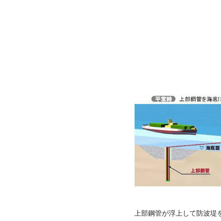
上部鋼管が浮上して防波堤