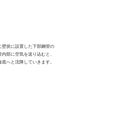
に壁状に設置した下部鋼管の
管内部に空気を送り込むと、
海底へと沈降していきます。