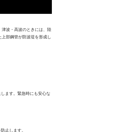
。津波・高波のときには、陸
た上部鋼管が防波堤を形成し
上します。緊急時にも安心な
を防止します。