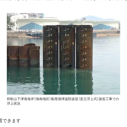
和歌山下津港海岸（海南地区）船尾側津波防波堤（直立浮上式）築造工事での
浮上状況
置できます