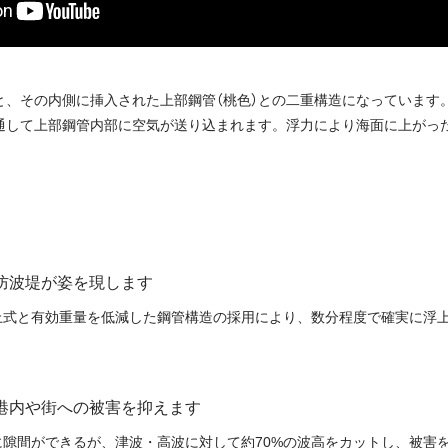
と、その内側に挿入された上部鋼管（桃色）との二重構造になっています
通して上部鋼管内部に空気が送り込まれます。浮力により海面に上がっ
防波堤が姿を現します
上式と有効重量を低減した鋼管構造の採用により、数分程度で確実に浮
港内や街への被害を抑えます
隙間ができるが、津波・高波に対して約70%の波高をカットし、被害