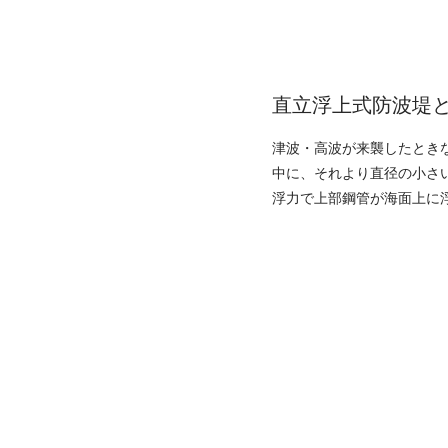
直立浮上式防波堤
津波・高波が来襲したとき
中に、それより直径の小さ
浮力で上部鋼管が海面上に