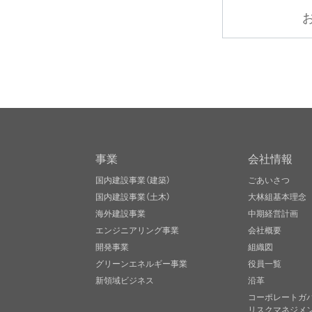
事業
会社情報
国内建設事業（建築）
ごあいさつ
国内建設事業（土木）
大林組基本理念
海外建設事業
中期経営計画
エンジニアリング事業
会社概要
開発事業
組織図
グリーンエネルギー事業
役員一覧
新領域ビジネス
沿革
コーポレートガ
リスクマネジメ