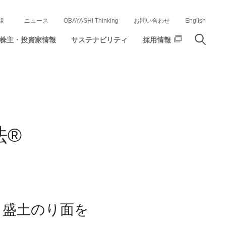
組
ニュース
OBAYASHI Thinking
お問い合わせ
English
株主・投資家情報
サステナビリティ
採用情報
法®
、盛土のり面を