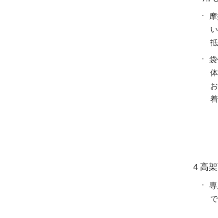
摩
い
抵
袋
体
お
着
4 高
専
で