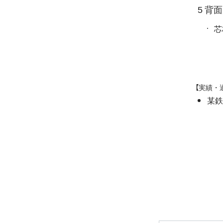
5 背
芯
【実績・
某鉄