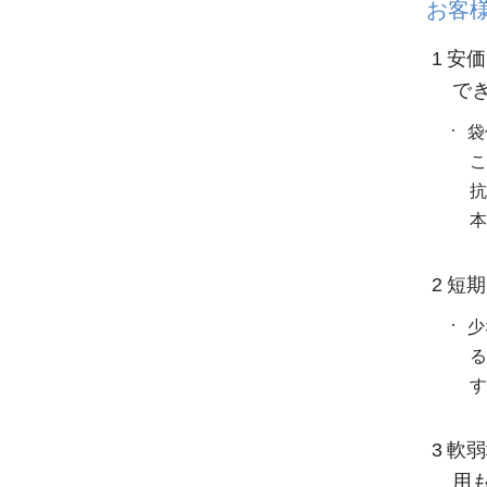
お客
1 安
で
袋
こ
抗
本
2 短
少
る
す
3 軟
用