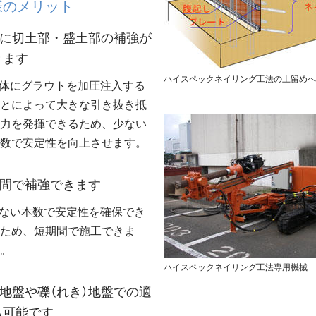
様のメリット
価に切土部・盛土部の補強が
きます
ハイスペックネイリング工法の土留めへ
体にグラウトを加圧注入する
とによって大きな引き抜き抵
力を発揮できるため、少ない
数で安定性を向上させます。
期間で補強できます
ない本数で安定性を確保でき
ため、短期間で施工できま
。
ハイスペックネイリング工法専用機械
弱地盤や礫（れき）地盤での適
も可能です