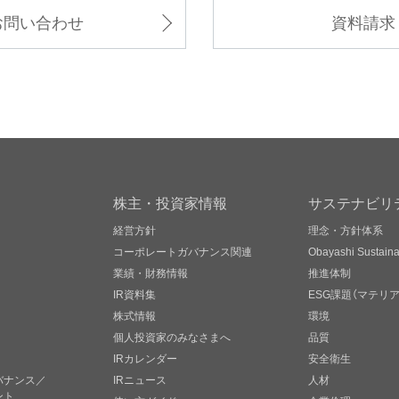
お問い合わせ
資料請求
株主・投資家情報
サステナビリ
経営方針
理念・方針体系
コーポレートガバナンス関連
Obayashi Sustainab
業績・財務情報
推進体制
IR資料集
ESG課題（マテリ
株式情報
環境
個人投資家のみなさまへ
品質
IRカレンダー
安全衛生
バナンス／
IRニュース
人材
ント