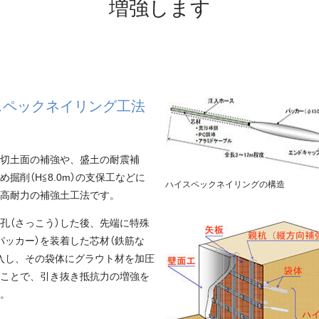
増強します
スペックネイリング工法
？
切土面の補強や、盛土の耐震補
め掘削（H≦8.0m）の支保工などに
ハイスペックネイリングの構造
高耐力の補強土工法です。
孔（さっこう）した後、先端に特殊
パッカー）を装着した芯材（鉄筋な
入し、その袋体にグラウト材を加圧
ことで、引き抜き抵抗力の増強を
。