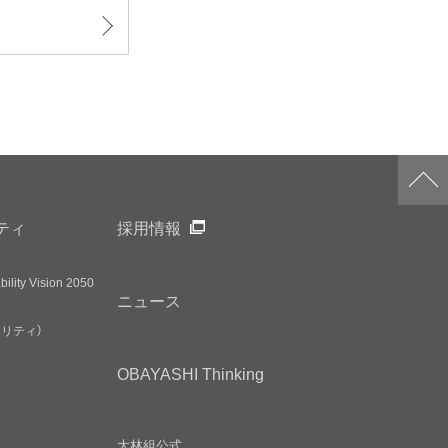
ティ
採用情報
ility Vision 2050
ニュース
アリティ）
OBAYASHI
Thinking
大林組公式