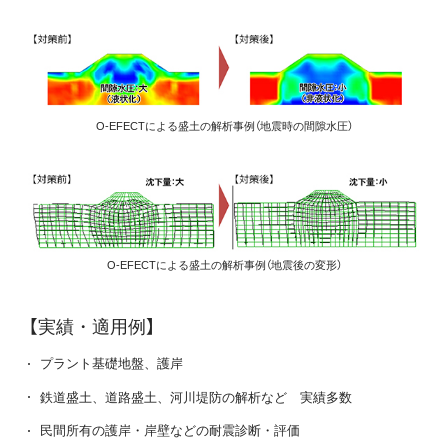
O-EFECTによる盛土の解析事例（地震時の間隙水圧）
O-EFECTによる盛土の解析事例（地震後の変形）
【実績・適用例】
プラント基礎地盤、護岸
鉄道盛土、道路盛土、河川堤防の解析など 実績多数
民間所有の護岸・岸壁などの耐震診断・評価