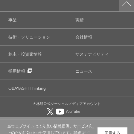
事業
実績
技術・ソリューション
会社情報
株主・投資家情報
サステナビリティ
採用情報
ニュース
OBAYASHI
Thinking
大林組公式
ソーシャルメディア
アカウント
YouTube
当ウェブサイトはより良い情報提供、サービス向
このサイトについて
個人情報保護について
ソーシャルメディアポリシー
ウェブアクセシビリティについて
上のためにCookieを使用しています。詳細は
同意する