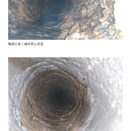
亀裂が多く破砕質な岩質