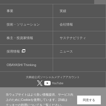
事業
実績
技術・ソリューション
会社情報
株主・投資家情報
サステナビリティ
採用情報
ニュース
OBAYASHI
Thinking
大林組公式
ソーシャルメディア
アカウント
YouTube
当ウェブサイトはより良い情報提供、サービス向
このサイトについて
個人情報保護について
ソーシャルメディアポリシー
ウェブアクセシビリティについて
上のためにCookieを使用しています。詳細は
同意する
クッキーの利用について
をご覧ください。