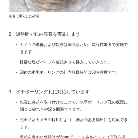
茶色に風化した砂岩
短時間で孔内観察を実施します
カメラの準備および観察は簡易なため、建設技能者で実施で
きます。
軽量な塩ビパイプを連結させて挿入していきます。
50mの水平ボーリングの孔内観察時間は30分程度です。
水平ボーリング孔に対応しています
先端に突起を取り付けることで、水平ボーリング孔の底面に
溜まる砂れきや泥を回避できます。
完全防水カメラの採用により、湧水のある場所にも対応でき
ます。
突起を含めた外径はφ65mmで、トンネルのノンコア前方探