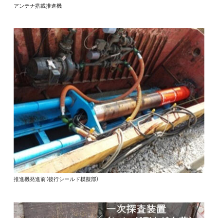
アンテナ搭載推進機
推進機発進前（後行シールド模擬部）