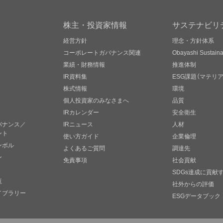
株主・投資家情報
サステナビリ
経営方針
理念・方針体系
コーポレートガバナンス関連
Obayashi Sustainab
業績・財務情報
推進体制
IR資料集
ESG課題（マテリ
株式情報
環境
個人投資家のみなさまへ
品質
IRカレンダー
安全衛生
バナンス／
IRニュース
人材
ント
使い方ガイド
企業倫理
ンボル
よくあるご質問
調達先
ン
免責事項
社会貢献
SDGs達成に貢献
覧
社外からの評価
イブラリー
ESGデータブック