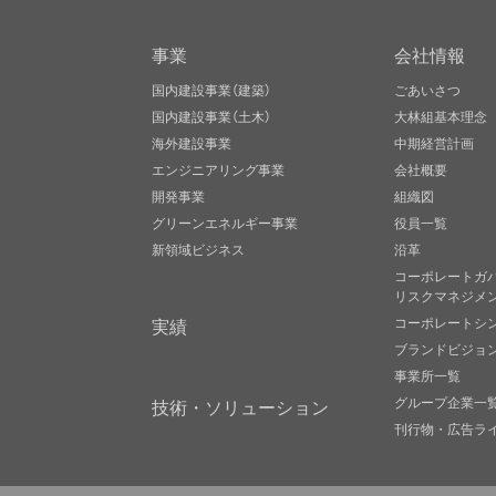
事業
会社情報
国内建設事業（建築）
ごあいさつ
国内建設事業（土木）
大林組基本理念
海外建設事業
中期経営計画
エンジニアリング事業
会社概要
開発事業
組織図
グリーンエネルギー事業
役員一覧
新領域ビジネス
沿革
コーポレートガ
リスクマネジメ
実績
コーポレートシ
ブランドビジョ
事業所一覧
グループ企業一
技術・ソリューション
刊行物・広告ラ