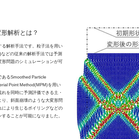
変形解析とは？
する解析手法です。粒子法を用い
M)などの従来の解析手法では予測
変形問題のシミュレーションが可
oothed Particle
erial Point Method(MPM)を用い
流れを同時に予測評価できる土・
より、斜面崩壊のような大変形問
れにより生じるボイリングなどの
ンすることが可能になりました。