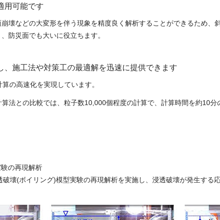
適用可能です
面崩壊などの大変形を伴う現象を精度良く解析することができるため、
き、防災面でも大いに役立ちます。
し、施工法や対策工の最適解を迅速に提供できます
計算の高速化を実現しています。
計算法との比較では、粒子数10,000個程度の計算で、計算時間を約10
実験の再現解析
透破壊(ボイリング)模型実験の再現解析を実施し、浸透破壊が発生する