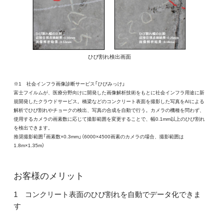
ひび割れ検出画面
※1 社会インフラ画像診断サービス「ひびみっけ」
富士フイルムが、医療分野向けに開発した画像解析技術をもとに社会インフラ用途に新
規開発したクラウドサービス。橋梁などのコンクリート表面を撮影した写真をAIによる
解析でひび割れやチョークの検出、写真の合成を自動で行う。カメラの機種を問わず、
使用するカメラの画素数に応じて撮影範囲を変更することで、幅0.1mm以上のひび割れ
を検出できます。
推奨撮影範囲「画素数×0.3mm」（6000×4500画素のカメラの場合、撮影範囲は
1.8m×1.35m）
お客様のメリット
コンクリート表面のひび割れを自動でデータ化できま
す