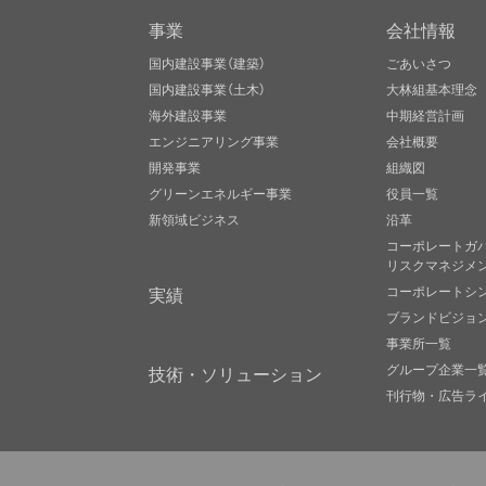
事業
会社情報
国内建設事業（建築）
ごあいさつ
国内建設事業（土木）
大林組基本理念
海外建設事業
中期経営計画
エンジニアリング事業
会社概要
開発事業
組織図
グリーンエネルギー事業
役員一覧
新領域ビジネス
沿革
コーポレートガ
リスクマネジメ
実績
コーポレートシ
ブランドビジョ
事業所一覧
グループ企業一
技術・ソリューション
刊行物・広告ラ