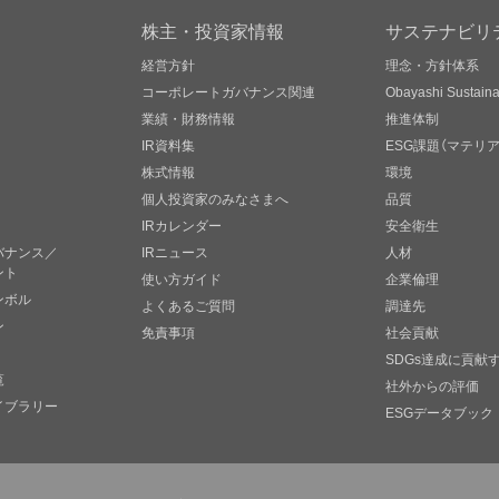
株主・投資家情報
サステナビリ
経営方針
理念・方針体系
コーポレートガバナンス関連
Obayashi Sustainab
業績・財務情報
推進体制
IR資料集
ESG課題（マテリ
株式情報
環境
個人投資家のみなさまへ
品質
IRカレンダー
安全衛生
バナンス／
IRニュース
人材
ント
使い方ガイド
企業倫理
ンボル
よくあるご質問
調達先
ン
免責事項
社会貢献
SDGs達成に貢献
覧
社外からの評価
イブラリー
ESGデータブック