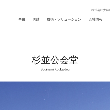
株式会社大林
事業
実績
技術・ソリューション
会社情報
杉並公会堂
Suginami Koukaidou