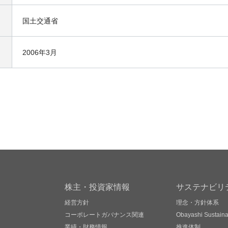
国土交通省
2006年3月
株主・投資家情報
サステナビリ
経営方針
理念・方針体系
コーポレートガバナンス関連
Obayashi Sustainab
業績・財務情報
推進体制