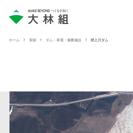
ホーム
実績
ダム・発電・備蓄施設
摺上川ダム