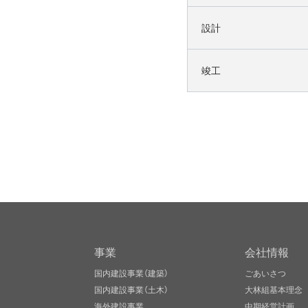
設計
竣工
事業
会社情報
国内建設事業（建築）
ごあいさつ
国内建設事業（土木）
大林組基本理念
海外建設事業
中期経営計画