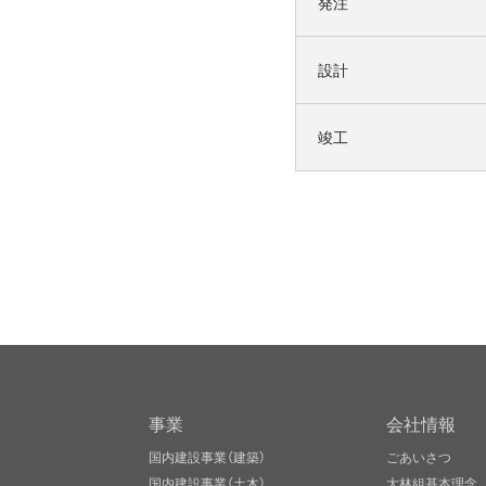
発注
設計
竣工
事業
会社情報
国内建設事業（建築）
ごあいさつ
国内建設事業（土木）
大林組基本理念