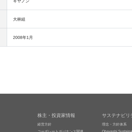
キヤノン
大林組
2008年1月
株主・投資家情報
サステナビリ
経営方針
理念・方針体系
コーポレートガバナンス関連
Obayashi Sustainab