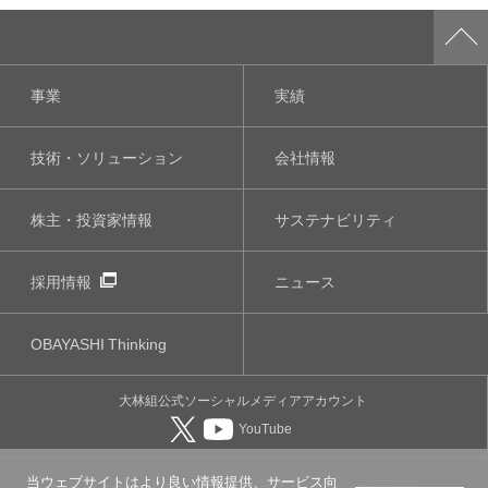
事業
実績
技術・ソリューション
会社情報
株主・投資家情報
サステナビリティ
採用情報
ニュース
OBAYASHI
Thinking
大林組公式
ソーシャルメディア
アカウント
YouTube
当ウェブサイトはより良い情報提供、サービス向
このサイトについて
個人情報保護について
ソーシャルメディアポリシー