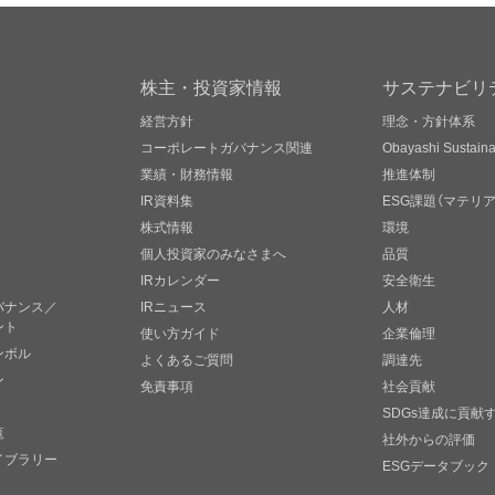
株主・投資家情報
サステナビリ
経営方針
理念・方針体系
コーポレートガバナンス関連
Obayashi Sustainab
業績・財務情報
推進体制
IR資料集
ESG課題（マテリ
株式情報
環境
個人投資家のみなさまへ
品質
IRカレンダー
安全衛生
バナンス／
IRニュース
人材
ント
使い方ガイド
企業倫理
ンボル
よくあるご質問
調達先
ン
免責事項
社会貢献
SDGs達成に貢献
覧
社外からの評価
イブラリー
ESGデータブック