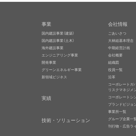
事業
会社情報
国内建設事業（建築）
ごあいさつ
国内建設事業（土木）
大林組基本理念
海外建設事業
中期経営計画
エンジニアリング事業
会社概要
開発事業
組織図
グリーンエネルギー事業
役員一覧
新領域ビジネス
沿革
コーポレートガ
リスクマネジメ
実績
コーポレートシ
ブランドビジョ
事業所一覧
グループ企業一
技術・ソリューション
刊行物・広告ラ