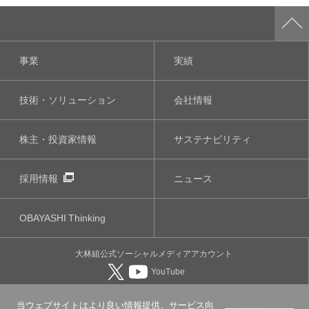
事業
実績
技術・ソリューション
会社情報
株主・投資家情報
サステナビリティ
採用情報
ニュース
OBAYASHI
Thinking
大林組公式
ソーシャルメディア
アカウント
YouTube
当ウェブサイトはより良い情報提供、サービス向
このサイトについて
個人情報保護について
ソーシャルメディアポリシー