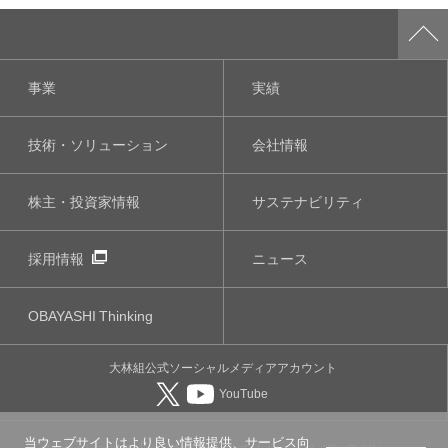
事業
実績
技術・ソリューション
会社情報
株主・投資家情報
サステナビリティ
採用情報
ニュース
OBAYASHI
Thinking
大林組公式
ソーシャルメディア
アカウント
YouTube
当ウェブサイトはより良い情報提供、サービス向
このサイトについて
個人情報保護について
ソーシャルメディアポリシー