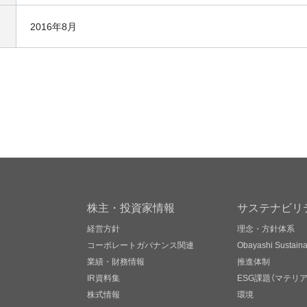
2016年8月
株主・投資家情報
サステナビリ
経営方針
理念・方針体系
コーポレートガバナンス関連
Obayashi Sustainab
業績・財務情報
推進体制
IR資料集
ESG課題（マテリ
株式情報
環境