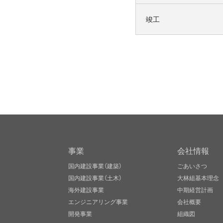
竣工
事業
会社情報
国内建設事業（建築）
ごあいさつ
国内建設事業（土木）
大林組基本理念
海外建設事業
中期経営計画
エンジニアリング事業
会社概要
開発事業
組織図