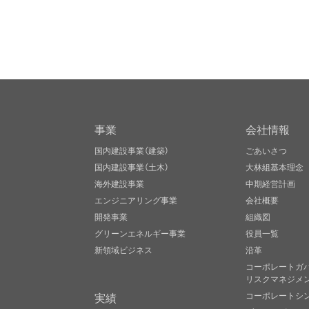
事業
会社情報
国内建設事業（建築）
ごあいさつ
国内建設事業（土木）
大林組基本理念
海外建設事業
中期経営計画
エンジニアリング事業
会社概要
開発事業
組織図
グリーンエネルギー事業
役員一覧
新領域ビジネス
沿革
コーポレートガ
リスクマネジメ
実績
コーポレートシ