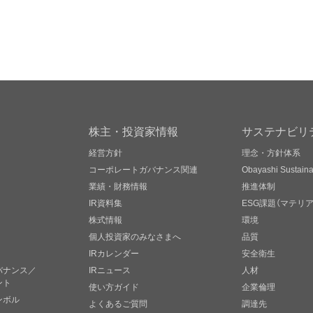
株主・投資家情報
サステナビリ
経営方針
理念・方針体系
コーポレートガバナンス関連
Obayashi Sustainab
業績・財務情報
推進体制
IR資料集
ESG課題（マテリ
株式情報
環境
個人投資家のみなさまへ
品質
IRカレンダー
安全衛生
バナンス／
IRニュース
人材
ント
使い方ガイド
企業倫理
ンボル
よくあるご質問
調達先