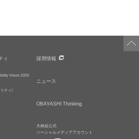
ティ
採用情報
ility Vision 2050
ニュース
アリティ）
OBAYASHI
Thinking
大林組公式
ソーシャルメディア
アカウント