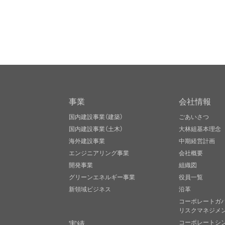
事業
会社情報
国内建設事業（建築）
ごあいさつ
国内建設事業（土木）
大林組基本理念
海外建設事業
中期経営計画
エンジニアリング事業
会社概要
開発事業
組織図
グリーンエネルギー事業
役員一覧
新領域ビジネス
沿革
コーポレートガ
リスクマネジメ
実績
コーポレートシ