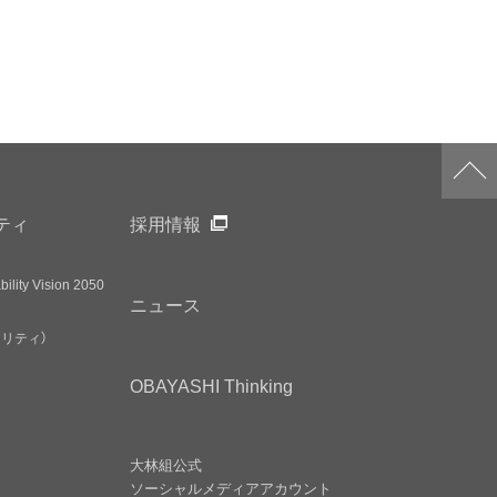
ティ
採用情報
ility Vision 2050
ニュース
アリティ）
OBAYASHI
Thinking
大林組公式
ソーシャルメディア
アカウント