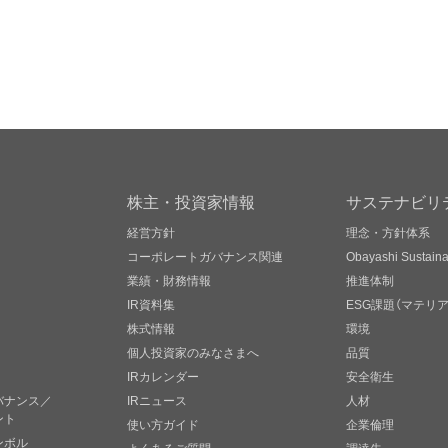
株主・投資家情報
サステナビリ
経営方針
理念・方針体系
コーポレートガバナンス関連
Obayashi Sustainab
業績・財務情報
推進体制
IR資料集
ESG課題（マテリ
株式情報
環境
個人投資家のみなさまへ
品質
IRカレンダー
安全衛生
バナンス／
IRニュース
人材
ント
使い方ガイド
企業倫理
ンボル