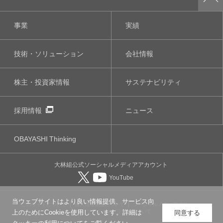
事業
実績
技術・ソリューション
会社情報
株主・投資家情報
サステナビリティ
採用情報
ニュース
OBAYASHI
Thinking
大林組公式
ソーシャルメディア
アカウント
YouTube
当ウェブサイトはより良い情報提供、サービス向
このサイトについて
個人情報保護について
ソーシャルメディアポリシー
ウェブアクセシビリティについて
上のためにCookieを使用しています。詳細は
同意する