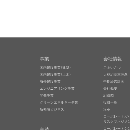
事業
会社情報
国内建設事業（建築）
ごあいさつ
国内建設事業（土木）
大林組基本理念
海外建設事業
中期経営計画
エンジニアリング事業
会社概要
開発事業
組織図
グリーンエネルギー事業
役員一覧
新領域ビジネス
沿革
コーポレートガ
リスクマネジメ
実績
コーポレートシ