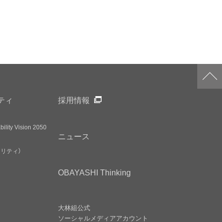
ティ
採用情報
ility Vision 2050
ニュース
アリティ）
OBAYASHI
Thinking
大林組公式
ソーシャルメディア
アカウント