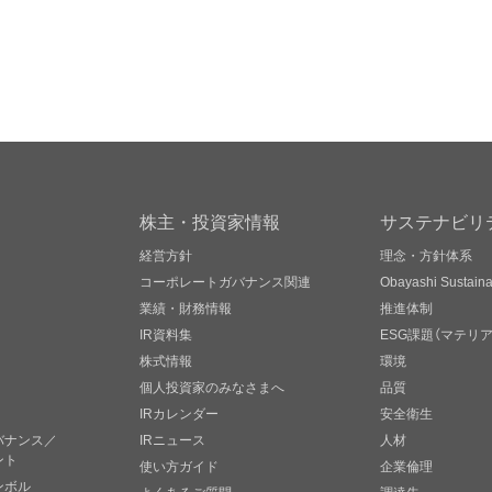
株主・投資家情報
サステナビリ
経営方針
理念・方針体系
コーポレートガバナンス関連
Obayashi Sustainab
業績・財務情報
推進体制
IR資料集
ESG課題（マテリ
株式情報
環境
個人投資家のみなさまへ
品質
IRカレンダー
安全衛生
バナンス／
IRニュース
人材
ント
使い方ガイド
企業倫理
ンボル