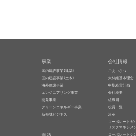
事業
会社情報
国内建設事業（建築）
ごあいさつ
国内建設事業（土木）
大林組基本理念
海外建設事業
中期経営計画
エンジニアリング事業
会社概要
開発事業
組織図
グリーンエネルギー事業
役員一覧
新領域ビジネス
沿革
コーポレートガ
リスクマネジメ
実績
コーポレートシ