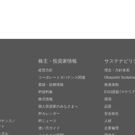
株主・投資家情報
サステナビリ
経営方針
理念・方針体系
コーポレートガバナンス関連
Obayashi Sustainab
業績・財務情報
推進体制
IR資料集
ESG課題（マテリ
株式情報
環境
個人投資家のみなさまへ
品質
IRカレンダー
安全衛生
バナンス／
IRニュース
人材
ント
使い方ガイド
企業倫理
ンボル