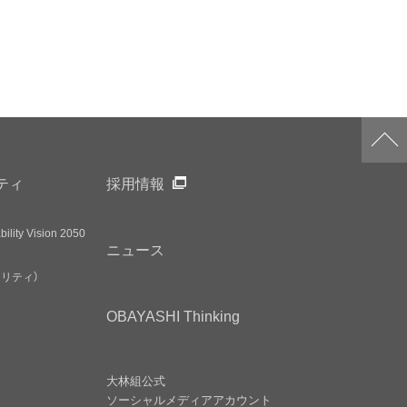
ティ
採用情報
ility Vision 2050
ニュース
アリティ）
OBAYASHI
Thinking
大林組公式
ソーシャルメディア
アカウント