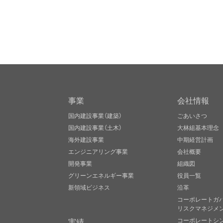
事業
会社情報
国内建設事業（建築）
ごあいさつ
国内建設事業（土木）
大林組基本理念
海外建設事業
中期経営計画
エンジニアリング事業
会社概要
開発事業
組織図
グリーンエネルギー事業
役員一覧
新領域ビジネス
沿革
コーポレートガ
リスクマネジメ
実績
コーポレートシ