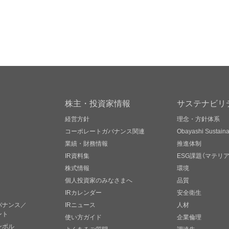
株主・投資家情報
サステナビリ
経営方針
理念・方針体系
コーポレートガバナンス関連
Obayashi Sustainab
業績・財務情報
推進体制
IR資料集
ESG課題（マテリ
株式情報
環境
個人投資家のみなさまへ
品質
IRカレンダー
安全衛生
バナンス／
IRニュース
人材
ント
使い方ガイド
企業倫理
ンボル