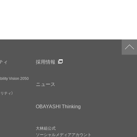
ティ
採用情報
ility Vision 2050
ニュース
アリティ）
OBAYASHI
Thinking
大林組公式
ソーシャルメディア
アカウント