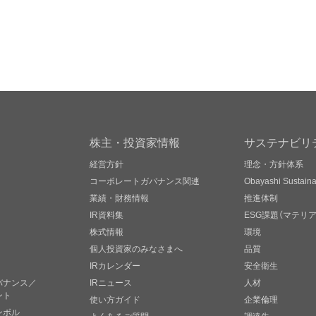
株主・投資家情報
サステナビリ
経営方針
理念・方針体系
コーポレートガバナンス関連
Obayashi Sustainab
業績・財務情報
推進体制
IR資料集
ESG課題（マテリ
株式情報
環境
個人投資家のみなさまへ
品質
IRカレンダー
安全衛生
バナンス／
IRニュース
人材
ント
使い方ガイド
企業倫理
ンボル