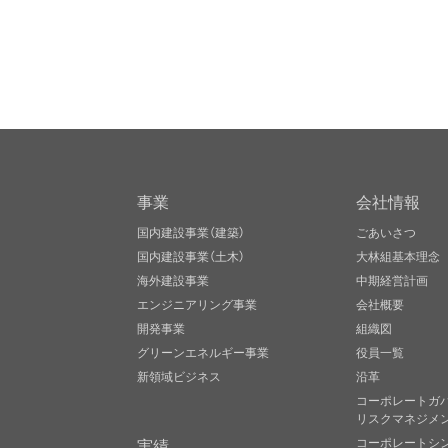
事業
会社情報
国内建設事業（建築）
ごあいさつ
国内建設事業（土木）
大林組基本理念
海外建設事業
中期経営計画
エンジニアリング事業
会社概要
開発事業
組織図
グリーンエネルギー事業
役員一覧
新領域ビジネス
沿革
コーポレートガ
リスクマネジメ
実績
コーポレートシ