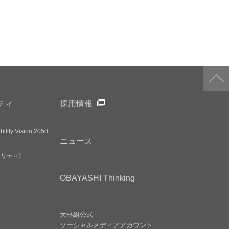
ティ
採用情報
ility Vision 2050
ニュース
アリティ）
OBAYASHI
Thinking
大林組公式
ソーシャルメディア
アカウント