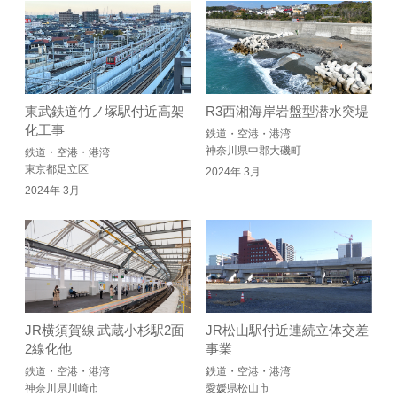
東武鉄道竹ノ塚駅付近高架
R3西湘海岸岩盤型潜水突堤
化工事
鉄道・空港・港湾
神奈川県中郡大磯町
鉄道・空港・港湾
東京都足立区
2024年 3月
2024年 3月
JR横須賀線 武蔵小杉駅2面
JR松山駅付近連続立体交差
2線化他
事業
鉄道・空港・港湾
鉄道・空港・港湾
神奈川県川崎市
愛媛県松山市