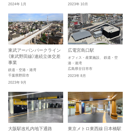
2024年 1月
2023年 10月
東武アーバンパークライン
広電宮島口駅
（東武野田線）連続立体交差
オフィス・産業施設、 鉄道・空
事業
港・港湾
広島県廿日市市
鉄道・空港・港湾
千葉県野田市
2023年 8月
2023年 9月
大阪駅改札内地下通路
東京メトロ東西線 日本橋駅