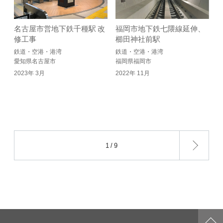
名古屋市営地下鉄千種駅 改
福岡市地下鉄七隈線延伸、
修工事
櫛田神社前駅
鉄道・空港・港湾
鉄道・空港・港湾
愛知県名古屋市
福岡県福岡市
2023年 3月
2022年 11月
次
1 / 9
の
ペ
ー
ジ