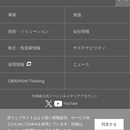
事業
実績
技術・ソリューション
会社情報
株主・投資家情報
サステナビリティ
採用情報
ニュース
OBAYASHI
Thinking
大林組公式
ソーシャルメディア
アカウント
YouTube
当ウェブサイトはより良い情報提供、サービス向
このサイトについて
個人情報保護について
ソーシャルメディアポリシー
ウェブアクセシビリティについて
上のためにCookieを使用しています。詳細は
同意する