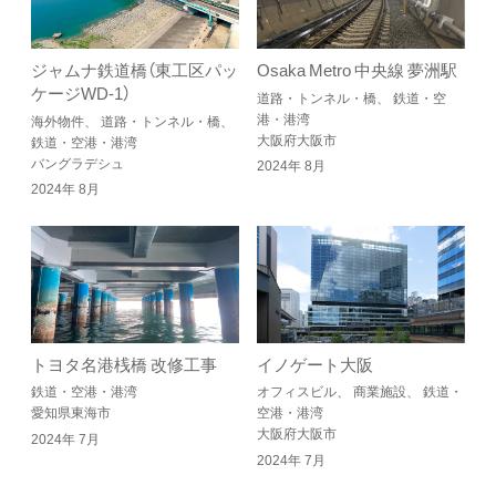
ジャムナ鉄道橋（東工区パッ
Osaka Metro 中央線 夢洲駅
ケージWD-1）
道路・トンネル・橋、 鉄道・空
港・港湾
海外物件、 道路・トンネル・橋、
大阪府大阪市
鉄道・空港・港湾
バングラデシュ
2024年 8月
2024年 8月
トヨタ名港桟橋 改修工事
イノゲート大阪
鉄道・空港・港湾
オフィスビル、 商業施設、 鉄道・
愛知県東海市
空港・港湾
大阪府大阪市
2024年 7月
2024年 7月