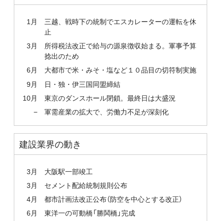
1月
三越、戦時下の統制でエスカレーターの運転を休
止
3月
所得税法改正で給与の源泉徴収始まる。軍事予算
捻出のため
6月
大都市で米・みそ・塩など１０品目の切符制実施
9月
日・独・伊三国同盟締結
10月
東京のダンスホール閉鎖。最終日は大盛況
−
軍需産業の拡大で、労働力不足が深刻化
建設業界の動き
3月
大阪駅一部竣工
3月
セメント配給統制規則公布
4月
都市計画法改正公布（防空を中心とする改正）
6月
東洋一の可動橋「勝鬨橋」完成