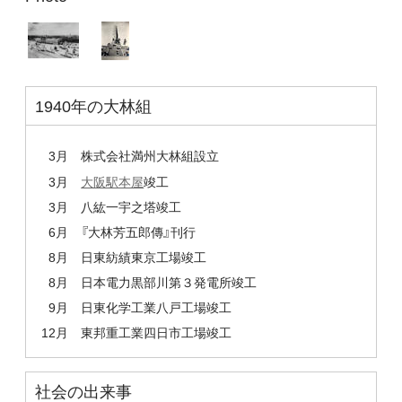
1940年の大林組
3月
株式会社満州大林組設立
3月
大阪駅本屋
竣工
3月
八紘一宇之塔竣工
6月
『大林芳五郎傳』刊行
8月
日東紡績東京工場竣工
8月
日本電力黒部川第３発電所竣工
9月
日東化学工業八戸工場竣工
12月
東邦重工業四日市工場竣工
社会の出来事