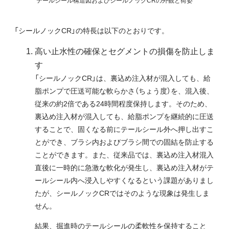
「シールノックCR」の特長は以下のとおりです。
高い止水性の確保とセグメントの損傷を防止しま
す
「シールノックCR」は、裏込め注入材が混入しても、給
脂ポンプで圧送可能な軟らかさ（ちょう度）を、混入後、
従来の約2倍である24時間程度保持します。そのため、
裏込め注入材が混入しても、給脂ポンプを継続的に圧送
することで、固くなる前にテールシール外へ押し出すこ
とができ、ブラシ内およびブラシ間での固結を防止する
ことができます。また、従来品では、裏込め注入材混入
直後に一時的に急激な軟化が発生し、裏込め注入材がテ
ールシール内へ浸入しやすくなるという課題がありまし
たが、シールノックCRではそのような現象は発生しま
せん。
結果、掘進時のテールシールの柔軟性を保持すること