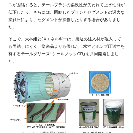
スが固結すると、テールブラシの柔軟性が失われて止水性能が
低下したり、さらには、固結したブラシとセグメントの過大な
接触圧により、セグメントが損傷したりする場合がありまし
た。
そこで、大林組とJXエネルギーは、裏込め注入材が混入して
も固結しにくく、従来品よりも優れた止水性とポンプ圧送性を
有するテールグリース「シールノックCR」を共同開発しまし
た。
テールシール構造図およびシールノックCRの外観と荷姿