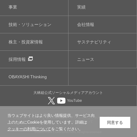
事業
実績
技術・ソリューション
会社情報
株主・投資家情報
サステナビリティ
採用情報
ニュース
OBAYASHI
Thinking
大林組公式
ソーシャルメディア
アカウント
YouTube
当ウェブサイトはより良い情報提供、サービス向
このサイトについて
個人情報保護について
ソーシャルメディアポリシー
ウェブアクセシビリティについて
上のためにCookieを使用しています。詳細は
同意する
クッキーの利用について
をご覧ください。
©OBAYASHI CORPORATION, All rights reserved.