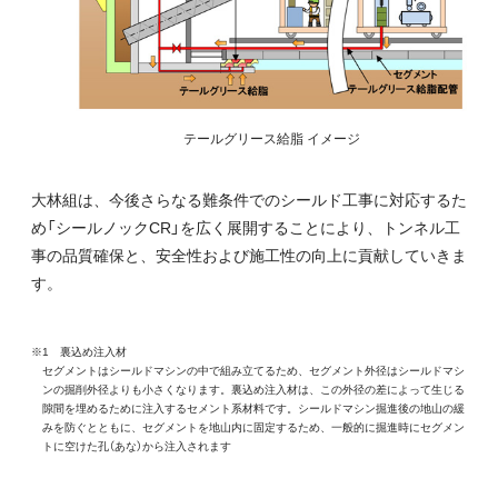
テールグリース給脂 イメージ
大林組は、今後さらなる難条件でのシールド工事に対応するた
め「シールノックCR」を広く展開することにより、トンネル工
事の品質確保と、安全性および施工性の向上に貢献していきま
す。
※1 裏込め注入材
セグメントはシールドマシンの中で組み立てるため、セグメント外径はシールドマシ
ンの掘削外径よりも小さくなります。裏込め注入材は、この外径の差によって生じる
隙間を埋めるために注入するセメント系材料です。シールドマシン掘進後の地山の緩
みを防ぐとともに、セグメントを地山内に固定するため、一般的に掘進時にセグメン
トに空けた孔（あな）から注入されます