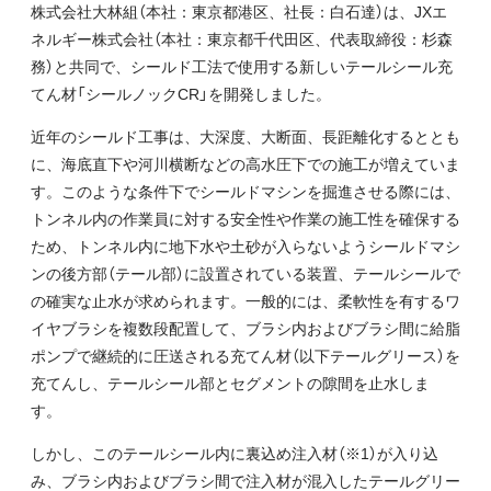
株式会社大林組（本社：東京都港区、社長：白石達）は、JXエ
ネルギー株式会社（本社：東京都千代田区、代表取締役：杉森
務）と共同で、シールド工法で使用する新しいテールシール充
てん材「シールノックCR」を開発しました。
近年のシールド工事は、大深度、大断面、長距離化するととも
に、海底直下や河川横断などの高水圧下での施工が増えていま
す。このような条件下でシールドマシンを掘進させる際には、
トンネル内の作業員に対する安全性や作業の施工性を確保する
ため、トンネル内に地下水や土砂が入らないようシールドマシ
ンの後方部（テール部）に設置されている装置、テールシールで
の確実な止水が求められます。一般的には、柔軟性を有するワ
イヤブラシを複数段配置して、ブラシ内およびブラシ間に給脂
ポンプで継続的に圧送される充てん材（以下テールグリース）を
充てんし、テールシール部とセグメントの隙間を止水しま
す。
しかし、このテールシール内に裏込め注入材（※1）が入り込
み、ブラシ内およびブラシ間で注入材が混入したテールグリー