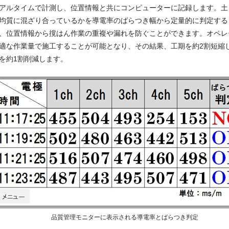
アルタイムで計測し、位置情報と共にコンピューターに記録します。土
均質に混ざり合っているかを導電率のばらつき幅から定量的に判定する
、位置情報から撹はん作業の重複や漏れを防ぐことができます。オペレ
適な作業量で施工することが可能となり、その結果、工期を約2割短縮
を約1割削減します。
品質管理モニターに表示される導電率とばらつき判定