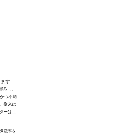
します
採取し、
足かつ不均
。従来は
ターは土
導電率を