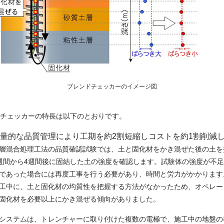
ブレンドチェッカーのイメージ図
チェッカーの特長は以下のとおりです。
量的な品質管理により工期を約2割短縮しコストを約1割削減
層混合処理工法の品質確認試験では、土と固化材をかき混ぜた後の土を
週間から4週間後に固結した土の強度を確認します。試験体の強度が不
であった場合には再度工事を行う必要があり、時間と労力がかかります
工中に、土と固化材の均質性を把握する方法がなかったため、オペレー
固化材を必要以上にかき混ぜる傾向がありました。
システムは、トレンチャーに取り付けた複数の電極で、施工中の地盤の