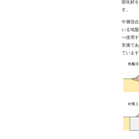
固化材を
す。
中層混合
いる地盤
べ使用す
安価であ
ています