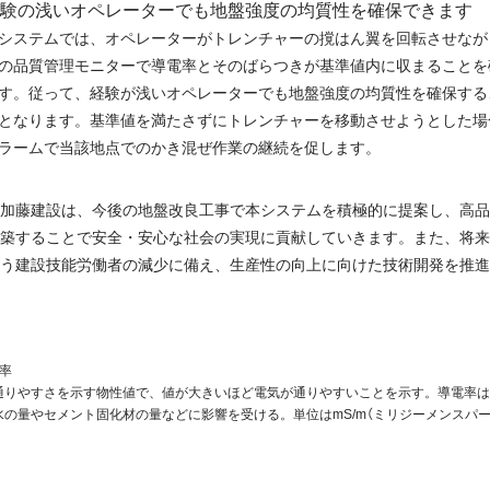
験の浅いオペレーターでも地盤強度の均質性を確保できます
システムでは、オペレーターがトレンチャーの撹はん翼を回転させなが
の品質管理モニターで導電率とそのばらつきが基準値内に収まることを
す。従って、経験が浅いオペレーターでも地盤強度の均質性を確保する
となります。基準値を満たさずにトレンチャーを移動させようとした場
ラームで当該地点でのかき混ぜ作業の継続を促します。
加藤建設は、今後の地盤改良工事で本システムを積極的に提案し、高品
築することで安全・安心な社会の実現に貢献していきます。また、将来
う建設技能労働者の減少に備え、生産性の向上に向けた技術開発を推進
率
通りやすさを示す物性値で、値が大きいほど電気が通りやすいことを示す。導電率は
水の量やセメント固化材の量などに影響を受ける。単位はmS/m（ミリジーメンスパー