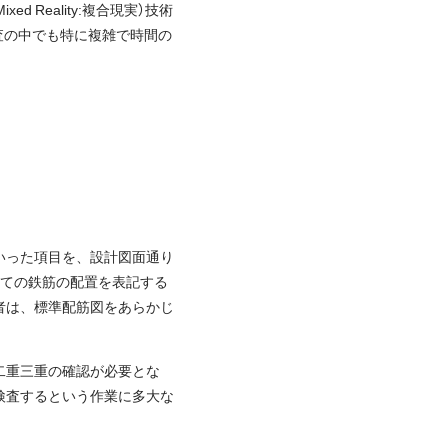
xed Reality:複合現実）技術
査の中でも特に複雑で時間の
いった項目を、設計図面通り
べての鉄筋の配置を表記する
者は、標準配筋図をあらかじ
二重三重の確認が必要とな
検査するという作業に多大な