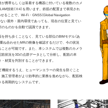
者が携帯もしくは装着する機器に付いている複数のカメ
l SLAM技術（※4）を用います。鉄筋の配置まで表現され
で、Wi-Fi・GNSS（Global Navigation
m）を利用できない屋外・屋内環境であっても、現在の位置と見てい
所のものかを自動で認識できます。
を持ち歩くことなく、見ている部位のBIMモデル（あ
を重ね合わせたMRの映像を確認するだけで、今の状況
ることが可能です。また、本システムでは複数のカメラ
配筋状況を3Dの点群データとして分析し、配筋の本
さ・材質を判別することができます。
して機能するうえ、ヒューマンエラーの発生を防ぐこと
、施工管理者がより効率的に業務を進めながら、配筋検
きる画期的なシステムです。