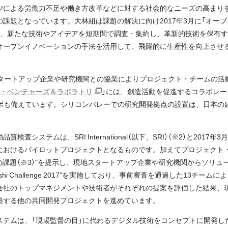
少による労働力不足や働き方改革などに対する社会的なニーズの高まり
課題となっています。大林組は課題の解決に向け2017年3月に「オー
し、新たな技術やアイデアを短期間で調査・集約し、革新的技術を保有
オープンイノベーションの手法を活用して、飛躍的に生産性を向上させ
スタートアップ企業や研究機関との協業によりプロジェクト・チームの活
・ベンチャーズ＆ラボラトリ
」には、創造活動を促進するコラボレ
ラボも備えています。シリコンバレーでの研究開発拠点の設置は、日本の
査システムは、SRI International（以下、SRI）（※2）と201
おけるパイロットプロジェクトとなるものです。加えてプロジェクト・チ
の課題（※3）"を提示し、現地スタートアップ企業や研究機関からソリュ
shi Challenge 2017"を実施しており、事前審査を通過した13チー
会社のトップマネジメントや技術者がそれぞれの提案を評価した結果、
築する他の共同開発プロジェクトを進めています。
ステムは、「現場監督の目」に代わるデジタル技術をコンセプトに開発し