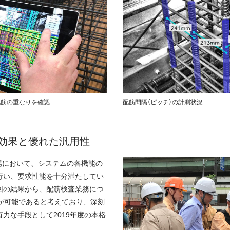
配筋の重なりを確認
配筋間隔（ピッチ）の計測状況
効果と優れた汎用性
現場において、システムの各機能の
行い、要求性能を十分満たしてい
回の結果から、配筋検査業務につ
上が可能であると考えており、深刻
力な手段として2019年度の本格