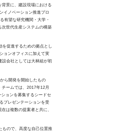
を背景に、建設現場における
プンイノベーション推進プロ
する有望な研究機関・大学・
る次世代生産システムの構築
動を促進するための拠点とし
ーションオフィスに加えて実
建設会社としては大林組が初
7年3月から開発を開始したもの
ームでは、2017年12月
ーションを募集するシードセ
ムによるプレゼンテーションを受
現在は複数の提案者と共に、
たもので、高度な自己位置推