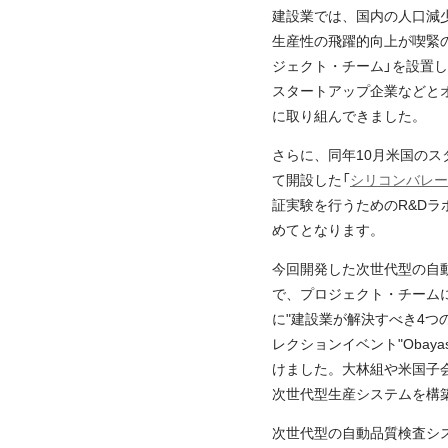
建設業では、国内の人口減
生産性の飛躍的向上が喫緊の
ジェクト・チーム」を設置
スタートアップ企業などと
に取り組んできました。
さらに、同年10月米国の
て開設した「
シリコンバレー
証実験を行うためのR&D
めてとなります。
今回開発した次世代型の自動品質検
で、プロジェクト・チームに
に"建設業が解決すべき4つ
レクションイベント"Obaya
けました。大林組や米国子
次世代型生産システムを構
次世代型の自動品質検査シ