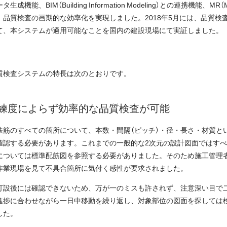
、BIM（Building Information Modeling）との連携機能、MR（Mi
品質検査の画期的な効率化を実現しました。2018年5月には、品質検
て、本システムが適用可能なことを国内の建設現場にて実証しました。
質検査システムの特長は次のとおりです。
練度によらず効率的な品質検査が可能
鉄筋のすべての箇所について、本数・間隔（ピッチ）・径・長さ・材質と
確認する必要があります。これまでの一般的な2次元の設計図面ではす
については標準配筋図を参照する必要がありました。そのため施工管理
作業現場を見て不具合箇所に気付く感性が要求されました。
打設後には確認できないため、万が一のミスも許されず、注意深い目で
進捗に合わせながら一日中移動を繰り返し、対象部位の図面を探しては
した。