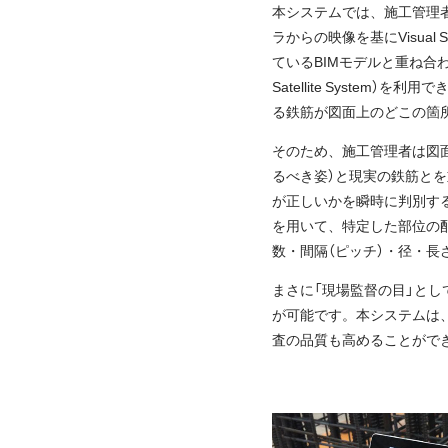
本システムでは、施工管理
ラからの映像を基にVisua
ているBIMモデルと重ね合わせること
Satellite Syste
る鉄筋が図面上のどこの箇
そのため、施工管理者は図面
るべき姿）と現実の鉄筋と
が正しいかを瞬時に判別す
を用いて、特定した部位の
数・間隔（ピッチ）・径・長
まさに「現場監督の目」と
が可能です。本システムは
査の品質も高めることがで