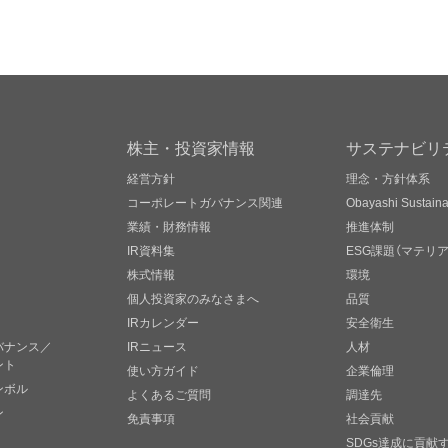
株主・投資家情報
サステナビリ
経営方針
理念・方針体系
コーポレートガバナンス関連
Obayashi Sustainab
業績・財務情報
推進体制
IR資料集
ESG課題（マテリ
株式情報
環境
個人投資家のみなさまへ
品質
IRカレンダー
安全衛生
バナンス／
IRニュース
人材
ント
使い方ガイド
企業倫理
ンボル
よくあるご質問
調達先
ン
免責事項
社会貢献
SDGs達成に貢献