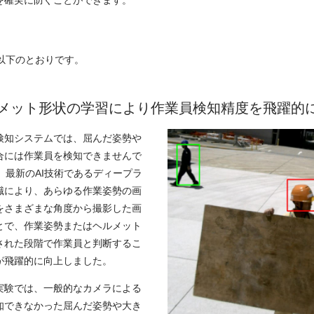
以下のとおりです。
メット形状の学習により作業員検知精度を飛躍的
検知システムでは、屈んだ姿勢や
合には作業員を検知できませんで
、最新のAI技術であるディープラ
識により、あらゆる作業姿勢の画
をさまざまな角度から撮影した画
とで、作業姿勢またはヘルメット
された段階で作業員と判断するこ
が飛躍的に向上しました。
実験では、一般的なカメラによる
知できなかった屈んだ姿勢や大き