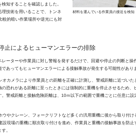
を検知することを確認しました。
処理技術を用いることで、トンネ
材料を運んでいる作業員の接近を検知
の比較的暗い作業場所や逆光にも対
停止によるヒューマンエラーの排除
ペレーターや作業員に対し警報を発するだけで、回避や停止の判断と操
能であってもヒューマンエラーによる接触事故が発生する可能性があり
テレオカメラにより作業員との距離を正確に計測し、警戒距離に近づいた
触の恐れがある距離に至ったときには強制的に重機を停止させるため、
す。警戒距離と接触危険距離は、10ｍ以下の範囲で重機ごとに任意に設
クホウやクレーン、フォークリフトなど多くの汎用重機に後から取り付け
を建設現場の重機に順次取り付けを進め、作業員と重機の接触事故を防止
ます。