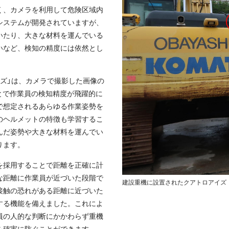
く、カメラを利用して危険区域内
システムが開発されていますが、
いたり、大きな材料を運んでいる
いなど、検知の精度には依然とし
イズ」は、カメラで撮影した画像の
とで作業員の検知精度が飛躍的に
で想定されるあらゆる作業姿勢を
のヘルメットの特徴も学習するこ
んだ姿勢や大きな材料を運んでい
ります。
を採用することで距離を正確に計
な距離に作業員が近づいた段階で
建設重機に設置されたクアトロアイズ
接触の恐れがある距離に近づいた
する機能を備えました。これによ
員の人的な判断にかかわらず重機
を確実に防ぐことができます。