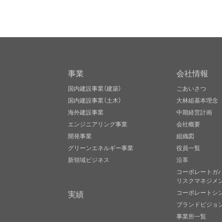
事業
会社情報
国内建設事業（建築）
ごあいさつ
国内建設事業（土木）
大林組基本理念
海外建設事業
中期経営計画
エンジニアリング事業
会社概要
開発事業
組織図
グリーンエネルギー事業
役員一覧
新領域ビジネス
沿革
コーポレートガ
リスクマネジメ
実績
コーポレートシ
ブランドビジョ
事業所一覧