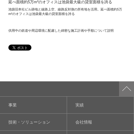
池袋旧本社ビル跡地と線路上空、線路反対側の所有地を活用。延べ面積約5万
m²のオフィスは池袋最大級の貸室面積を誇る
供用中の鉄道や周辺環境に配慮した綿密な施工計画や手順について説明
事業
実績
技術・ソリューション
会社情報