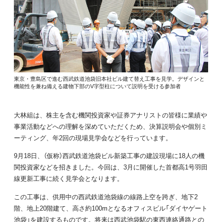
東京・豊島区で進む西武鉄道池袋旧本社ビル建て替え工事を見学。デザインと
機能性を兼ね備える建物下部のV字型柱について説明を受ける参加者
大林組は、株主を含む機関投資家や証券アナリストの皆様に業績や
事業活動などへの理解を深めていただくため、決算説明会や個別ミ
ーティング、年2回の現場見学会などを行っています。
9月18日、（仮称）西武鉄道池袋ビル新築工事の建設現場に18人の機
関投資家などを招きました。今回は、3月に開催した首都高1号羽田
線更新工事に続く見学会となります。
この工事は、供用中の西武鉄道池袋線の線路上空を跨ぎ、地下2
階、地上20階建て、高さ約100mとなるオフィスビル「ダイヤゲート
池袋」を建設するものです。将来は西武池袋駅の東西連絡通路との